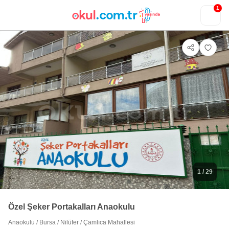
1
1
/ 29
Özel Şeker Portakalları Anaokulu
Anaokulu
/
Bursa
/
Nilüfer
/
Çamlıca Mahallesi