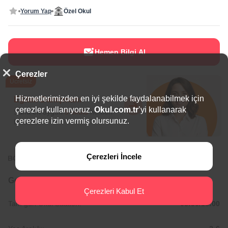
Yorum Yap
Özel Okul
Hemen Bilgi Al
Çerezler
Ücretsiz
Hizmetlerimizden en iyi şekilde faydalanabilmek için
Eğitim Danışmanı
çerezler kullanıyoruz.
Okul.com.tr
’yi kullanarak
Sana en uygun
5 okulu
hemen
çerezlere izin vermiş olursunuz.
bulalım.
Çerezleri İncele
BÖLGEDE ÖNE ÇIKAN OKULLAR
Genel Bilgiler
Çerezleri Kabul Et
Tam gün Okul Saatleri:
08:30/18:00