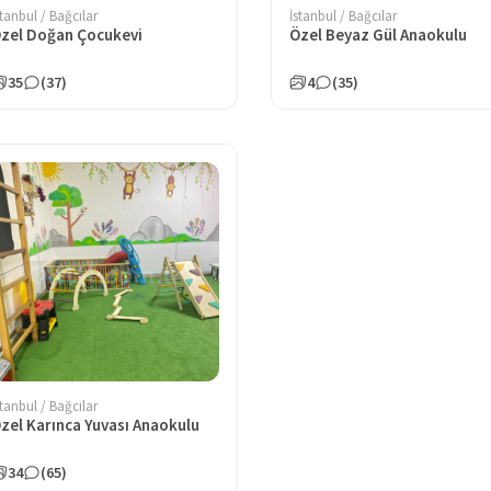
stanbul / Bağcılar
İstanbul / Bağcılar
zel Doğan Çocukevi
Özel Beyaz Gül Anaokulu
35
(37)
4
(35)
stanbul / Bağcılar
zel Karınca Yuvası Anaokulu
34
(65)