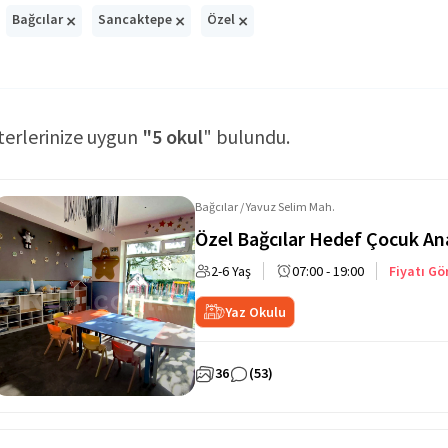
×
×
×
Bağcılar
Sancaktepe
Özel
terlerinize uygun
"5 okul
" bulundu.
Bağcılar / Yavuz Selim Mah.
Özel Bağcılar Hedef Çocuk A
2-6 Yaş
07:00 - 19:00
Fiyatı Gö
Yaz Okulu
36
(53)