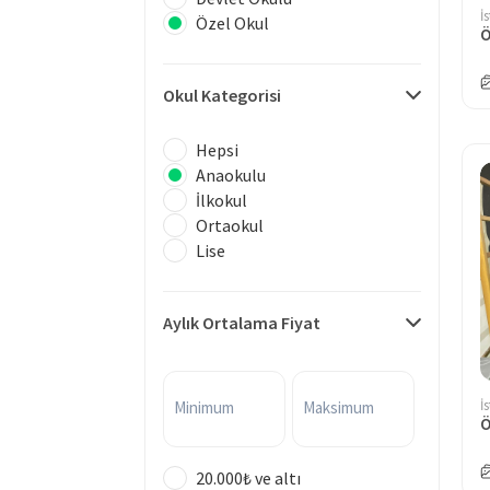
İ
Özel Okul
Ö
Okul Kategorisi
Hepsi
Anaokulu
İlkokul
Ortaokul
Lise
Aylık Ortalama Fiyat
İ
Minimum
Maksimum
Ö
20.000₺ ve altı