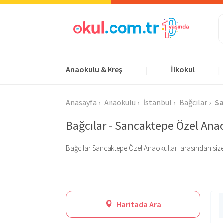
Anaokulu & Kreş
İlkokul
|
|
Anasayfa
Anaokulu
İstanbul
Bağcılar
Sa
Bağcılar - Sancaktepe Özel Anao
Bağcılar Sancaktepe Özel Anaokulları arasından size uyg
Haritada Ara