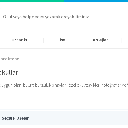
Ortaokul
Lise
Kolejler
|
|
|
ncaktepe
kulları
un olanı bulun; bursluluk sınavları, özel okul teşvikleri, fotoğraflar ve fiya
Seçili Filtreler