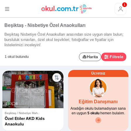
1
Beşiktaş - Nisbetiye Özel Anaokulları
Beşiktaş Nisbetiye Özel Anaokulları arasından size uygun olanı bulun;
bursluluk sınavları, özel okul teşvikleri, fotoğraflar ve fiyatlar için
listelerimizi inceleyin!
Harita
Filtrele
1 okul bulundu
Ücretsiz
Eğitim Danışmanı
3
8
Aradığın okulu bulamadıysan sana
en uygun
5 okulu
hemen bulalım.
Beşiktaş / Nisbetiye Mah.
Özel Etiler AKD Kids
Anaokulu