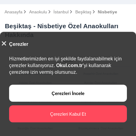
Anasayfa
Anaokulu
İstanbul
Beşiktaş
Nisbetiye
Beşiktaş - Nisbetiye Özel Anaokulları
Hakkında
Çerezler
Hizmetlerimizden en iyi şekilde faydalanabilmek için
İlçeler
çerezler kullanıyoruz.
Okul.com.tr
’yi kullanarak
çerezlere izin vermiş olursunuz.
Arnavutköy Özel Anaokulları
Ataşehir Özel Anaokulları
Adalar Özel Anaokulları
Avcılar Özel Anaokulları
Bağcılar Özel Anaokulları
Bahçelievler Özel Anaokulları
Çerezleri İncele
Bakırköy Özel Anaokulları
Başakşehir Özel Anaokulları
Bayrampaşa Özel Anaokulları
Beşiktaş Özel Anaokulları
Çerezleri Kabul Et
Beykoz Özel Anaokulları
Beylikdüzü Özel Anaokulları
Beyoğlu Özel Anaokulları
Büyükçekmece Özel Anaokulları