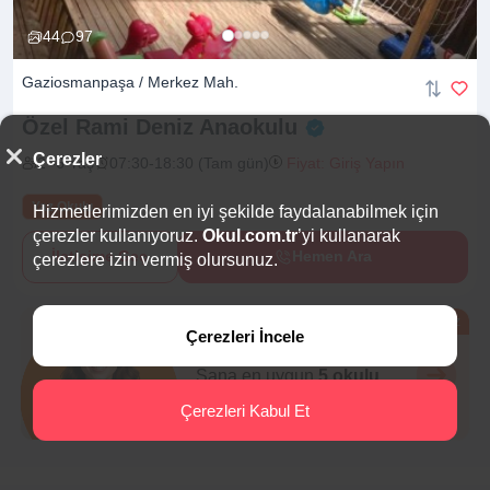
44
97
Gaziosmanpaşa / Merkez Mah.
Özel Rami Deniz
Anaokulu
Çerezler
2 -6 Yaş
07:30-18:30 (Tam gün)
Fiyat: Giriş Yapın
Yaz Okulu
Hizmetlerimizden en iyi şekilde faydalanabilmek için
çerezler kullanıyoruz.
Okul.com.tr
’yi kullanarak
İletişime Geç
Hemen Ara
çerezlere izin vermiş olursunuz.
Ücretsiz
Çerezleri İncele
Eğitim Danışmanı
Sana en uygun
5 okulu
hemen bulalım.
Çerezleri Kabul Et