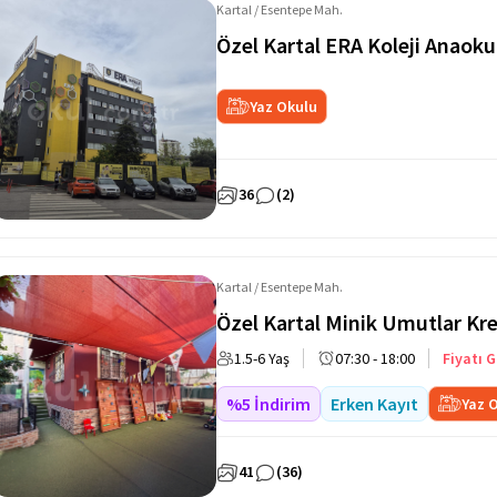
Kartal / Esentepe Mah.
Özel Kartal ERA Koleji Anaoku
Yaz Okulu
36
(2)
Kartal / Esentepe Mah.
Özel Kartal Minik Umutlar Kr
1.5-6 Yaş
07:30 - 18:00
Fiyatı G
%5 İndirim
Erken Kayıt
Yaz 
41
(36)