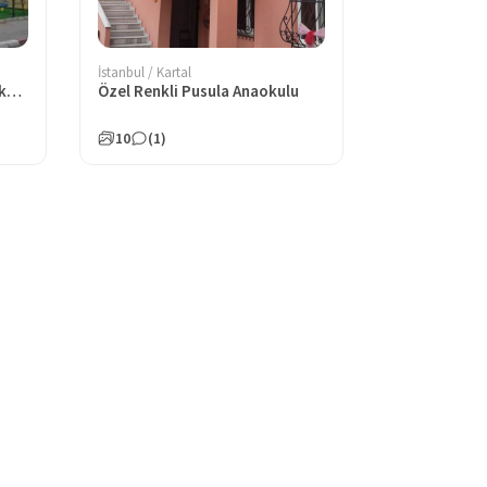
İstanbul / Kartal
Özel Kartal Neptün Çocuk Akademisi Anaokulu
Özel Renkli Pusula Anaokulu
10
(1)