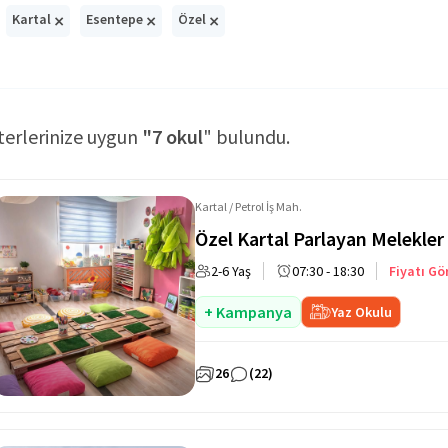
×
×
×
Kartal
Esentepe
Özel
terlerinize uygun
"7 okul
" bulundu.
Kartal / Petrol İş Mah.
Özel Kartal Parlayan Melekle
2-6 Yaş
07:30 - 18:30
Fiyatı Gö
+ Kampanya
Yaz Okulu
26
(22)