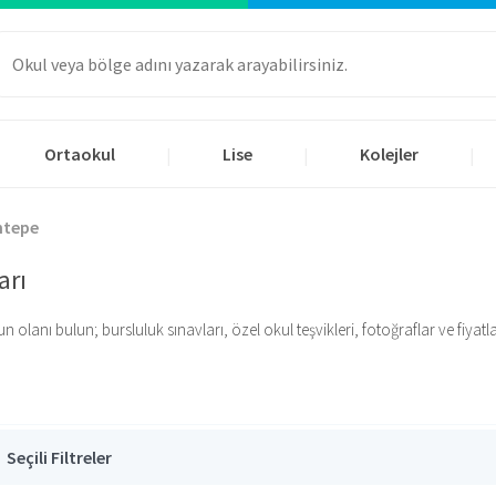
Ortaokul
Lise
Kolejler
|
|
|
ntepe
arı
lanı bulun; bursluluk sınavları, özel okul teşvikleri, fotoğraflar ve fiyatlar 
Seçili Filtreler