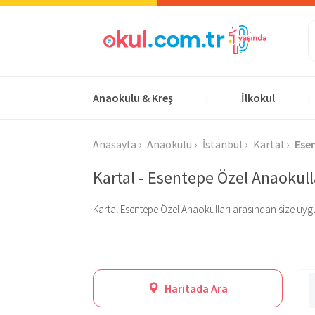
Anaokulu & Kreş
İlkokul
|
|
Anasayfa
Anaokulu
İstanbul
Kartal
Ese
Kartal - Esentepe Özel Anaokull
Kartal Esentepe Özel Anaokulları arasından size uygun o
Haritada Ara