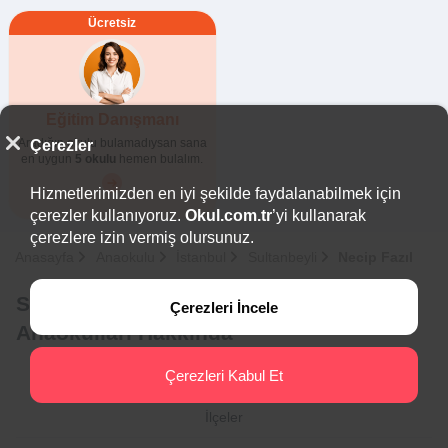
Ücretsiz
Eğitim Danışmanı
Aradığın okulu bulamadıysan sana
Çerezler
en uygun
5 okulu
hemen bulalım.
Hizmetlerimizden en iyi şekilde faydalanabilmek için
çerezler kullanıyoruz.
Okul.com.tr
’yi kullanarak
çerezlere izin vermiş olursunuz.
Anasayfa
Anaokulu
İstanbul
Sultanbeyli
Necip Fazıl
Sultanbeyli - Necip Fazıl Özel
Çerezleri İncele
Anaokulları Hakkında
Çerezleri Kabul Et
İlçeler