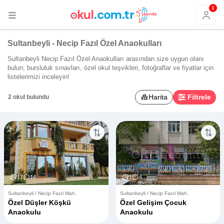
1
Sultanbeyli - Necip Fazıl Özel Anaokulları
Sultanbeyli Necip Fazıl Özel Anaokulları arasından size uygun olanı
bulun; bursluluk sınavları, özel okul teşvikleri, fotoğraflar ve fiyatlar için
listelerimizi inceleyin!
Harita
Filtrele
2 okul bulundu
17
14
1
4
Sultanbeyli / Necip Fazıl Mah.
Sultanbeyli / Necip Fazıl Mah.
Özel Düşler Köşkü
Özel Gelişim Çocuk
Anaokulu
Anaokulu