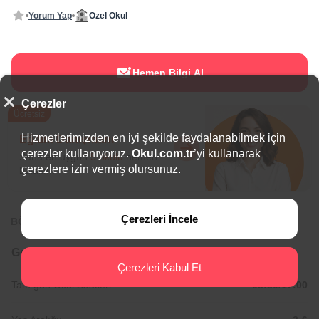
Yorum Yap
Özel Okul
Hemen Bilgi Al
Çerezler
Ücretsiz
Hizmetlerimizden en iyi şekilde faydalanabilmek için
Eğitim Danışmanı
çerezler kullanıyoruz.
Okul.com.tr
’yi kullanarak
Sana en uygun
5 okulu
hemen
çerezlere izin vermiş olursunuz.
bulalım.
Çerezleri İncele
BÖLGEDE ÖNE ÇIKAN OKULLAR
Genel Bilgiler
Çerezleri Kabul Et
Tam gün Okul Saatleri:
08:30/17:00