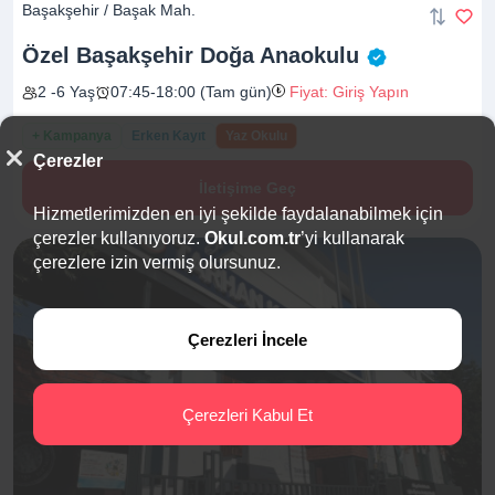
Başakşehir / Başak Mah.
Özel Başakşehir Doğa
Anaokulu
2 -6 Yaş
07:45-18:00 (Tam gün)
Fiyat: Giriş Yapın
+ Kampanya
Erken Kayıt
Yaz Okulu
Çerezler
İletişime Geç
Hizmetlerimizden en iyi şekilde faydalanabilmek için
çerezler kullanıyoruz.
Okul.com.tr
’yi kullanarak
çerezlere izin vermiş olursunuz.
Çerezleri İncele
Çerezleri Kabul Et