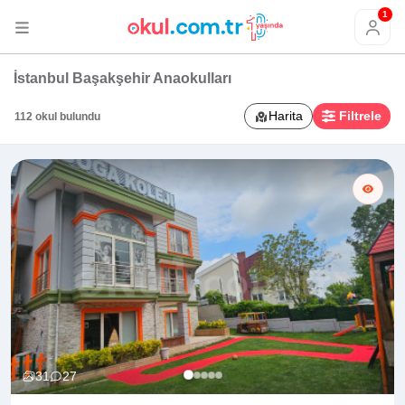
1
İstanbul Başakşehir Anaokulları
Harita
Filtrele
112 okul bulundu
31
27