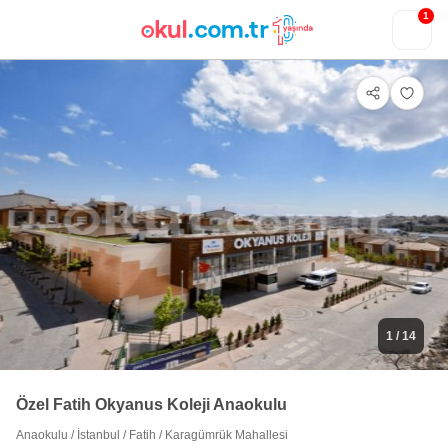
1
1
/ 14
Özel Fatih Okyanus Koleji Anaokulu
Anaokulu
/
İstanbul
/
Fatih
/
Karagümrük Mahallesi