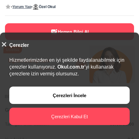
Yorum Yap
Özel Okul
Hemen Bilgi Al
Çerezler
Ücretsiz
Hizmetlerimizden en iyi şekilde faydalanabilmek için
Eğitim Danışmanı
çerezler kullanıyoruz.
Okul.com.tr
’yi kullanarak
Sana en uygun
5 okulu
hemen
çerezlere izin vermiş olursunuz.
bulalım.
Çerezleri İncele
BÖLGEDE ÖNE ÇIKAN OKULLAR
Genel Bilgiler
Çerezleri Kabul Et
Tam gün Okul Saatleri:
08:00/18:00