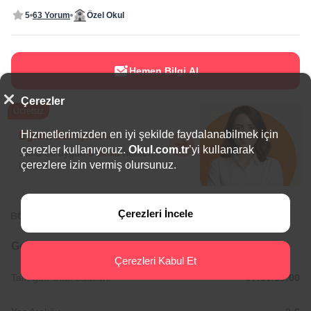
5
63 Yorum
Özel Okul
Hemen Bilgi Al
Çerezler
Ücretsiz
Hizmetlerimizden en iyi şekilde faydalanabilmek için
Eğitim Danışmanı
çerezler kullanıyoruz.
Okul.com.tr
’yi kullanarak
Sana en uygun
5 okulu
hemen
çerezlere izin vermiş olursunuz.
bulalım.
Çerezleri İncele
BÖLGEDE ÖNE ÇIKAN OKULLAR
Genel Bilgiler
Çerezleri Kabul Et
Tam gün Okul Saatleri:
07:00/19:00