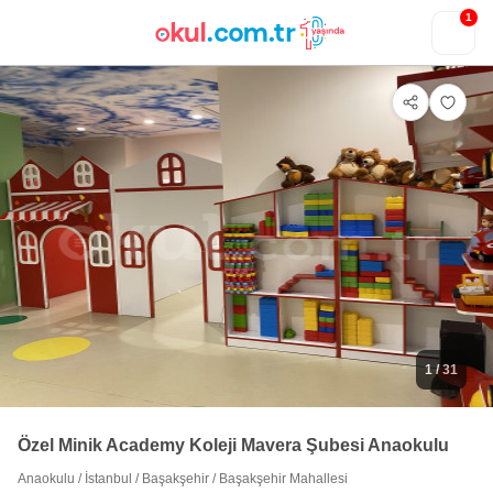
1
1
/ 31
Özel Minik Academy Koleji Mavera Şubesi Anaokulu
Anaokulu
/
İstanbul
/
Başakşehir
/
Başakşehir Mahallesi