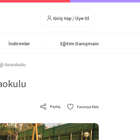
Giriş Yap / Üye Ol
İndirimler
Eğitim Danışmanı
|
ği Anaokulu
aokulu
Paylaş
Favoriye Ekle