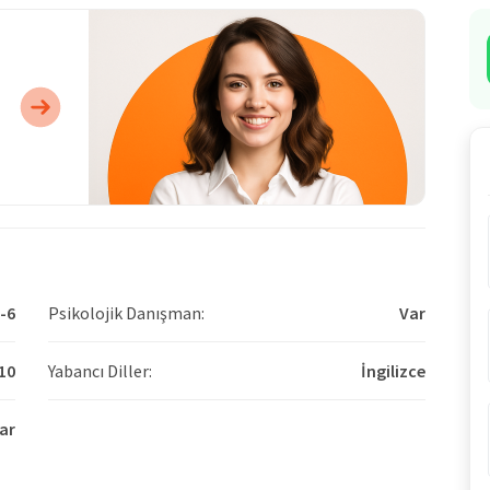
-6
Psikolojik Danışman:
Var
10
Yabancı Diller:
İngilizce
ar