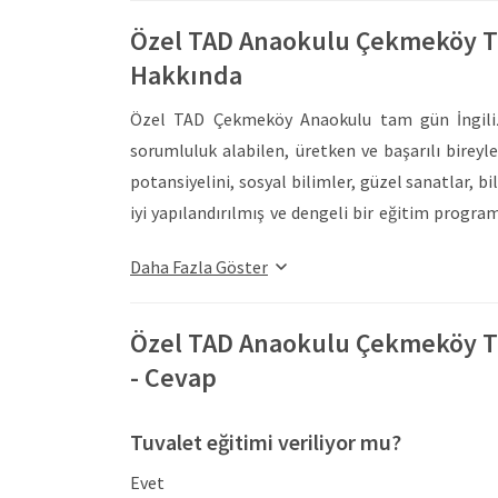
Özel TAD Anaokulu Çekmeköy T
Hakkında
Özel TAD Çekmeköy Anaokulu tam gün İngilizce
sorumluluk alabilen, üretken ve başarılı bireyl
potansiyelini, sosyal bilimler, güzel sanatlar, bi
iyi yapılandırılmış ve dengeli bir eğitim programı
İngilizce bir atmosferin oluşturulduğu TAD eği
Daha Fazla Göster
yaklaşımların harmanlandığı ve profesyonel 
müfredatı düşünme ve iletişim becerilerini en ü
gerek Türkçe ve gerekse İngilizceyi akıcı ve gü
Özel TAD Anaokulu Çekmeköy T
Preschool, doğal sıralama doğrultusunda ç
- Cevap
becerilerini geliştirmeyi hedefler. Ezbere
doğrultusunda keşfetme ve edinmeyi esas alara
Tuvalet eğitimi veriliyor mu?
iletişimciler olmaları sağlanır. Yapıya değil anl
Evet
koşulların gerektirdiği iletişim becerilerine sahip