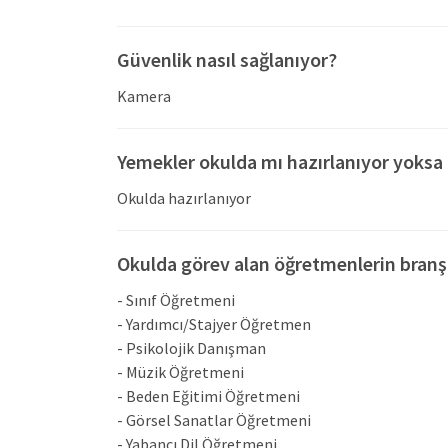
müfredatımız temel becerilerin üzerine kurg
çocukların matematikle ilgili “neden” sorula
Güvenlik nasıl sağlanıyor?
amacımız çocuklarımızın anlamlı alıştırmalar
Kamera
bağlantılı matematik becerilerini en üst seviy
temin etmek ve matematiği içselleştirmelerin
Yemekler okulda mı hazırlanıyor yoksa 
dayalı aktiviteler ve araştırmalar kullanılır.
Özel TAD Çekmeköy Anaokulu felsefesinde fen ve
Okulda hazırlanıyor
edinmelerine sağlayan, uygulamaya dayalı bir sü
Çocuklarımız, fen içerisinde yer alan temel k
Okulda görev alan öğretmenlerin branşl
tahmin yürütme, rutinler bulma ve fikirlerini dile
- Sınıf Öğretmeni
- Yardımcı/Stajyer Öğretmen
- Psikolojik Danışman
- Müzik Öğretmeni
- Beden Eğitimi Öğretmeni
- Görsel Sanatlar Öğretmeni
- Yabancı Dil Öğretmeni