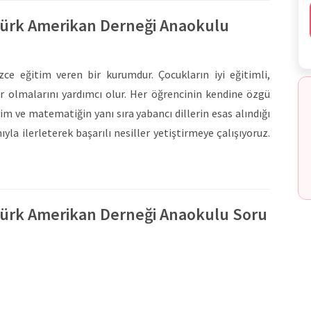
ürk Amerikan Derneği Anaokulu
 eğitim veren bir kurumdur. Çocukların iyi eğitimli,
er olmalarını yardımcı olur. Her öğrencinin kendine özgü
lim ve matematiğin yanı sıra yabancı dillerin esas alındığı
yla ilerleterek başarılı nesiller yetiştirmeye çalışıyoruz.
tim felsefesinin esas alındığı, uluslararası standart ve
akademisyenler tarafından geliştirilen TAD Preschool
st seviyeye çıkarmak için tasarlanmıştır. Çocuklarımızın
zel bir şekilde kullanmalarını temin etmeyi amaçlayan TAD
ürk Amerikan Derneği Anaokulu Soru
ocukların konuşma, dinleme, anlama, okuma ve yazma
 dayalı yaklaşımlar yerine modern öğretim metotları
k öğrencilerin dili gerçekten kullanmaları ve başarılı
ama ve iletişime dayalı aktivitelerle çocuklar gerçek yaşam
 olurlar.