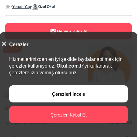
Yorum Yap
Özel Okul
Hemen Bilgi Al
Çerezler
Ücretsiz
Hizmetlerimizden en iyi şekilde faydalanabilmek için
Eğitim Danışmanı
çerezler kullanıyoruz.
Okul.com.tr
’yi kullanarak
Sana en uygun
5 okulu
hemen
çerezlere izin vermiş olursunuz.
bulalım.
Çerezleri İncele
BÖLGEDE ÖNE ÇIKAN OKULLAR
Genel Bilgiler
Çerezleri Kabul Et
Tam gün Okul Saatleri:
08:15/15:30