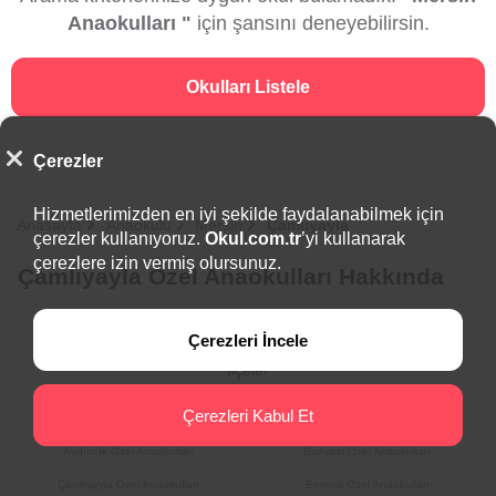
Anaokulları "
için şansını deneyebilirsin.
Okulları Listele
Çerezler
Hizmetlerimizden en iyi şekilde faydalanabilmek için
Anasayfa
Anaokulu
Mersin
Çamlıyayla
çerezler kullanıyoruz.
Okul.com.tr
’yi kullanarak
çerezlere izin vermiş olursunuz.
Çamlıyayla Özel Anaokulları Hakkında
Çerezleri İncele
İlçeler
Çerezleri Kabul Et
Akdeniz Özel Anaokulları
Anamur Özel Anaokulları
Aydıncık Özel Anaokulları
Bozyazı Özel Anaokulları
Çamlıyayla Özel Anaokulları
Erdemli Özel Anaokulları