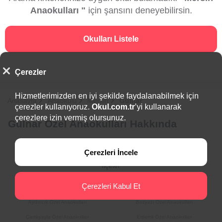
Anaokulları "
için şansını deneyebilirsin.
Okulları Listele
Çerezler
Hizmetlerimizden en iyi şekilde faydalanabilmek için
Anasayfa
Anaokulu
Mersin
Gülnar
çerezler kullanıyoruz.
Okul.com.tr
’yi kullanarak
çerezlere izin vermiş olursunuz.
Gülnar Özel Anaokulları Hakkında
Çerezleri İncele
İlçeler
Çerezleri Kabul Et
Akdeniz Özel Anaokulları
Anamur Özel Anaokulları
Aydıncık Özel Anaokulları
Bozyazı Özel Anaokulları
Çamlıyayla Özel Anaokulları
Erdemli Özel Anaokulları