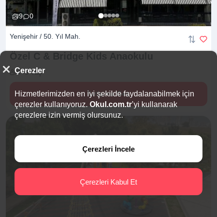
9
0
Yenişehir / 50. Yıl Mah.
Özel C & Bridge Kids
Anaokulu
Çerezler
3 -6 Yaş
Hizmetlerimizden en iyi şekilde faydalanabilmek için
İletişime Geç
çerezler kullanıyoruz.
Okul.com.tr
’yi kullanarak
çerezlere izin vermiş olursunuz.
Çerezleri İncele
Çerezleri Kabul Et