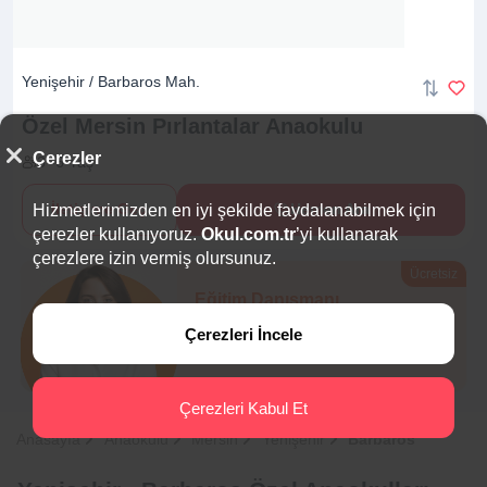
Yenişehir / Barbaros Mah.
Özel Mersin Pırlantalar
Anaokulu
Çerezler
3 -6 Yaş
İletişime Geç
Hemen Ara
Hizmetlerimizden en iyi şekilde faydalanabilmek için
çerezler kullanıyoruz.
Okul.com.tr
’yi kullanarak
çerezlere izin vermiş olursunuz.
Ücretsiz
Eğitim Danışmanı
Sana en uygun
5 okulu
Çerezleri İncele
hemen bulalım.
Çerezleri Kabul Et
Anasayfa
Anaokulu
Mersin
Yenişehir
Barbaros