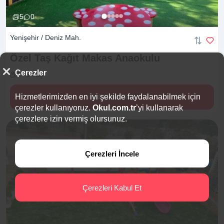
5
0
Yenişehir / Deniz Mah.
Özel Taş Kağıt Makas
Anaokulu
Çerezler
2 -6 Yaş
Hizmetlerimizden en iyi şekilde faydalanabilmek için
İletişime Geç
çerezler kullanıyoruz.
Okul.com.tr
’yi kullanarak
çerezlere izin vermiş olursunuz.
Çerezleri İncele
Çerezleri Kabul Et