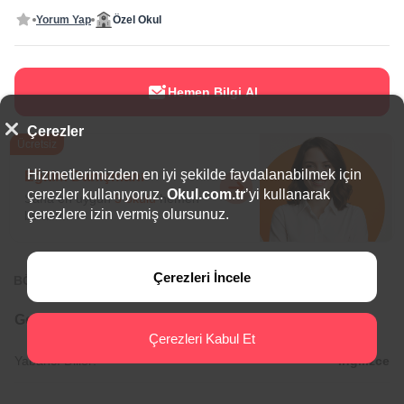
Yorum Yap
Özel Okul
Hemen Bilgi Al
Çerezler
Ücretsiz
Hizmetlerimizden en iyi şekilde faydalanabilmek için
Eğitim Danışmanı
çerezler kullanıyoruz.
Okul.com.tr
’yi kullanarak
Sana en uygun
5 okulu
hemen
çerezlere izin vermiş olursunuz.
bulalım.
Çerezleri İncele
BÖLGEDE ÖNE ÇIKAN OKULLAR
Genel Bilgiler
Çerezleri Kabul Et
Yabancı Diller:
İngilizce