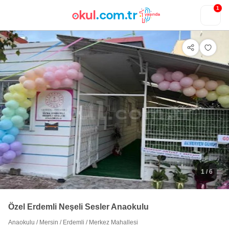
1
1
/ 6
Özel Erdemli Neşeli Sesler Anaokulu
Anaokulu
/
Mersin
/
Erdemli
/
Merkez Mahallesi