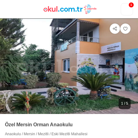
1
1
/ 5
Özel Mersin Orman Anaokulu
Anaokulu
/
Mersin
/
Mezitli
/
Eski Mezitli Mahallesi