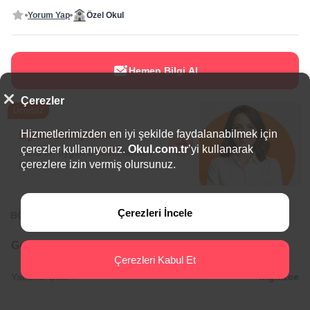
Yorum Yap
Özel Okul
Hemen Bilgi Al
Çerezler
Ücretsiz
Hizmetlerimizden en iyi şekilde faydalanabilmek için
Eğitim Danışmanı
çerezler kullanıyoruz.
Okul.com.tr
’yi kullanarak
Sana en uygun
5 okulu
hemen
çerezlere izin vermiş olursunuz.
bulalım.
Çerezleri İncele
BÖLGEDE ÖNE ÇIKAN OKULLAR
Genel Bilgiler
Çerezleri Kabul Et
Yabancı Diller:
İngilizce