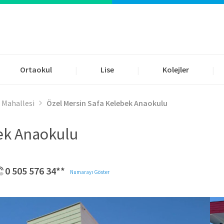
Ortaokul
Lise
Kolejler
|
|
|
 Mahallesi
Özel Mersin Safa Kelebek Anaokulu
ek Anaokulu
0 505 576 34**
Numarayı Göster