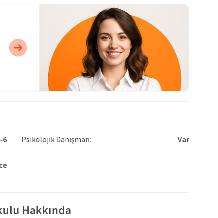
-6
Psikolojik Danışman:
Var
zce
kulu Hakkında