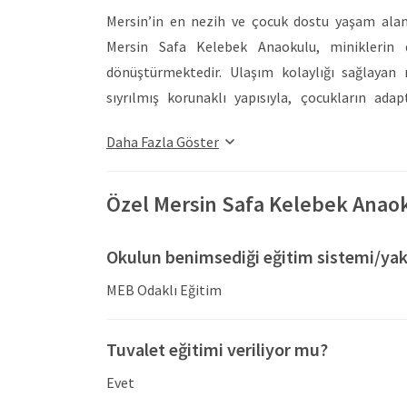
Mersin’in en nezih ve çocuk dostu yaşam alanl
Mersin Safa Kelebek Anaokulu, miniklerin 
dönüştürmektedir. Ulaşım kolaylığı sağlay
sıyrılmış korunaklı yapısıyla, çocukların ada
kozasından çıkış hikayesi gibi, her bir öğr
Daha Fazla Göster
keşfetmesini destekleyen kurum, aile sıcaklığı
çevrelediği bu seçkin yuva, çocukların toplumsal
güvenli bir zemin oluşturmaktadır. Çocuk er
Özel Mersin Safa Kelebek Anao
şekillendirilen kampüs imkanları, Özel Mersi
hareket edebileceği alanlar olarak tasarlanmıştı
Okulun benimsediği eğitim sistemi/yak
miniklerin sağlığını en üst düzeyde koruyan ta
MEB Odaklı Eğitim
Küçük parmakların toprağın canlılığıyla buluştuğ
açık hava macera parkurları ve kapalı spor odas
Tuvalet eğitimi veriliyor mu?
seslerin ve hayallerin özgürce bir araya geldiğ
çağdaş yapıyı tamamlamaktadır. Klasik eğit
Evet
deneyimlere dayanan çok yönlü aktiviteler, çoc