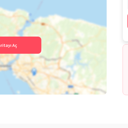
ritayı Aç