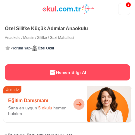
1
Özel Silifke Küçük Adımlar Anaokulu
Anaokulu
/
Mersin
/
Silifke
/
Gazi Mahallesi
Yorum Yap
Özel Okul
Hemen Bilgi Al
Ücretsiz
Eğitim Danışmanı
Sana en uygun
5 okulu
hemen
bulalım.