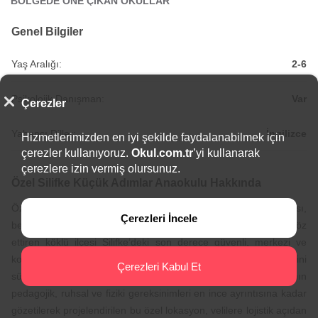
BÖLGEDE ÖNE ÇIKAN OKULLAR
Genel Bilgiler
Yaş Aralığı:
2-6
Psikolojik Danışman:
Var
Çerezler
Yabancı Diller:
İngilizce
Hizmetlerimizden en iyi şekilde faydalanabilmek için
çerezler kullanıyoruz.
Okul.com.tr
’yi kullanarak
çerezlere izin vermiş olursunuz.
Özel Silifke Küçük Adımlar Anaokulu Hakkında
Özel Silifke Küçük Adımlar Anaokulu, Mersin’in tarihi mirası,
Çerezleri İncele
benzersiz doğal güzellikleri ve liman kenti kimliğiyle adından söz
ettiren köklü ilçesi Silifke’deki son derece güvenli, merkezi ve
kolay ulaşılabilir konumunda eğitim-öğretim faaliyetlerini
Çerezleri Kabul Et
sürdürmektedir. Okul öncesi dönemdeki minik yaş gruplarının
pedagojik, ruhsal ve fiziki gereksinimleri en ince ayrıntısına kadar
gözetilerek projelendirilen bu özel lokasyon, velilere lojistik açıdan