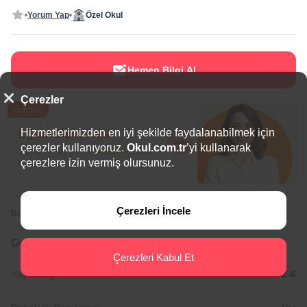
Yorum Yap
Özel Okul
Hemen Bilgi Al
Çerezler
Ücretsiz
Hizmetlerimizden en iyi şekilde faydalanabilmek için
Eğitim Danışmanı
çerezler kullanıyoruz.
Okul.com.tr
’yi kullanarak
Sana en uygun
5 okulu
hemen
çerezlere izin vermiş olursunuz.
bulalım.
Çerezleri İncele
BÖLGEDE ÖNE ÇIKAN OKULLAR
Genel Bilgiler
Çerezleri Kabul Et
Yaş Aralığı:
2-6