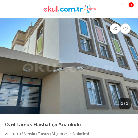
1
1
/ 1
Özel Tarsus Hasbahçe Anaokulu
Anaokulu
/
Mersin
/
Tarsus
/
Akşemsettin Mahallesi