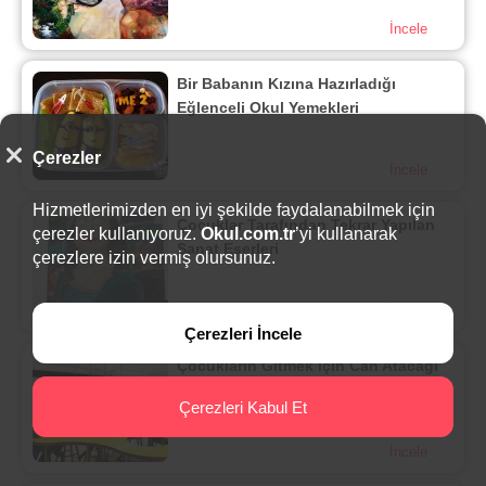
İncele
Bir Babanın Kızına Hazırladığı
Eğlenceli Okul Yemekleri
Çerezler
İncele
Hizmetlerimizden en iyi şekilde faydalanabilmek için
Çocuklar Tarafından Tekrar Yapılan
çerezler kullanıyoruz.
Okul.com.tr
’yi kullanarak
Sanat Eserleri
çerezlere izin vermiş olursunuz.
İncele
Çerezleri İncele
Çocukların Gitmek için Can Atacağı
Okullar
Çerezleri Kabul Et
İncele