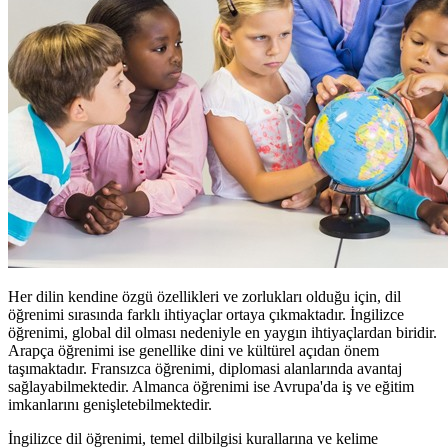
Her dilin kendine özgü özellikleri ve zorlukları olduğu için, dil
öğrenimi sırasında farklı ihtiyaçlar ortaya çıkmaktadır. İngilizce
öğrenimi, global dil olması nedeniyle en yaygın ihtiyaçlardan biridir.
Arapça öğrenimi ise genellike dini ve kültürel açıdan önem
taşımaktadır. Fransızca öğrenimi, diplomasi alanlarında avantaj
sağlayabilmektedir. Almanca öğrenimi ise Avrupa'da iş ve eğitim
imkanlarını genişletebilmektedir.
İngilizce dil öğrenimi, temel dilbilgisi kurallarına ve kelime