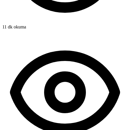
11 dk okuma