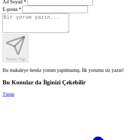
Ad Soyad *
E-posta *
Yorum Yap
Bu makaleye henüz yorum yapılmamış. İlk yorumu siz yazın!
Bu Konular da İlginizi Çekebilir
Tümü