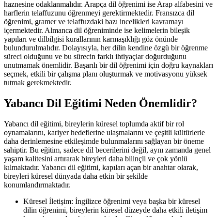
haznesine odaklanmalıdır. Arapça dil öğrenimi ise Arap alfabesini ve
harflerin telaffuzunu öğrenmeyi gerektirmektedir. Fransızca dil
öğrenimi, gramer ve telaffuzdaki bazı incelikleri kavramayı
içermektedir. Almanca dil öğreniminde ise kelimelerin bileşik
yapıları ve dilbilgisi kurallarının karmaşıklığı göz önünde
bulundurulmalıdır. Dolayısıyla, her dilin kendine özgü bir öğrenme
süreci olduğunu ve bu sürecin farklı ihtiyaçlar doğurduğunu
unutmamak önemlidir. Başarılı bir dil öğrenimi için doğru kaynakları
seçmek, etkili bir çalışma planı oluşturmak ve motivasyonu yüksek
tutmak gerekmektedir.
Yabancı Dil Eğitimi Neden Önemlidir?
Yabancı dil eğitimi, bireylerin küresel toplumda aktif bir rol
oynamalarını, kariyer hedeflerine ulaşmalarını ve çeşitli kültürlerle
daha derinlemesine etkileşimde bulunmalarını sağlayan bir öneme
sahiptir. Bu eğitim, sadece dil becerilerini değil, aynı zamanda genel
yaşam kalitesini artırarak bireyleri daha bilinçli ve çok yönlü
kılmaktadır. Yabancı dil eğitimi, kapıları açan bir anahtar olarak,
bireyleri küresel dünyada daha etkin bir şekilde
konumlandırmaktadır.
Küresel İletişim: İngilizce öğrenimi veya başka bir küresel
dilin öğrenimi, bireylerin küresel düzeyde daha etkili iletişim