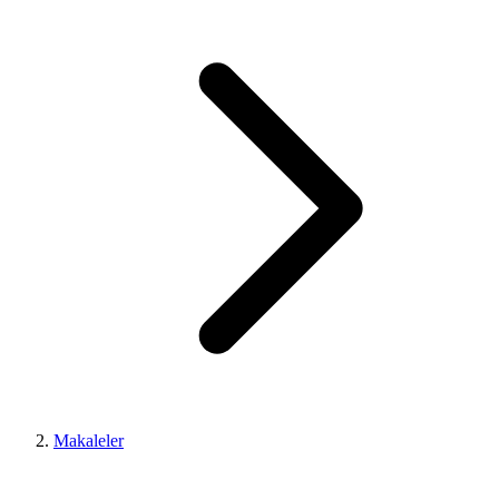
Makaleler