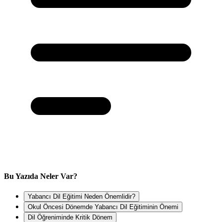
Bu Yazıda Neler Var?
Yabancı Dil Eğitimi Neden Önemlidir?
Okul Öncesi Dönemde Yabancı Dil Eğitiminin Önemi
Dil Öğreniminde Kritik Dönem