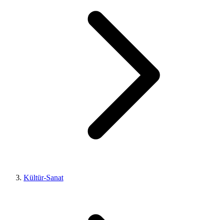
Kültür-Sanat