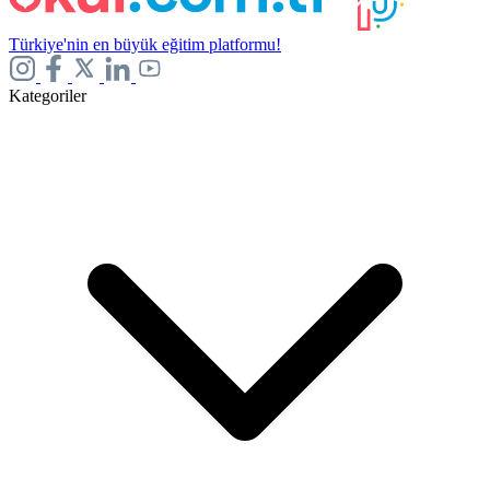
Türkiye'nin en büyük eğitim platformu!
Kategoriler