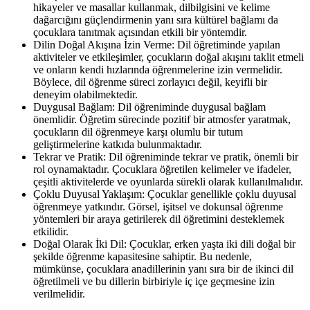
hikayeler ve masallar kullanmak, dilbilgisini ve kelime
dağarcığını güçlendirmenin yanı sıra kültürel bağlamı da
çocuklara tanıtmak açısından etkili bir yöntemdir.
Dilin Doğal Akışına İzin Verme: Dil öğretiminde yapılan
aktiviteler ve etkileşimler, çocukların doğal akışını taklit etmeli
ve onların kendi hızlarında öğrenmelerine izin vermelidir.
Böylece, dil öğrenme süreci zorlayıcı değil, keyifli bir
deneyim olabilmektedir.
Duygusal Bağlam: Dil öğreniminde duygusal bağlam
önemlidir. Öğretim sürecinde pozitif bir atmosfer yaratmak,
çocukların dil öğrenmeye karşı olumlu bir tutum
geliştirmelerine katkıda bulunmaktadır.
Tekrar ve Pratik: Dil öğreniminde tekrar ve pratik, önemli bir
rol oynamaktadır. Çocuklara öğretilen kelimeler ve ifadeler,
çeşitli aktivitelerde ve oyunlarda sürekli olarak kullanılmalıdır.
Çoklu Duyusal Yaklaşım: Çocuklar genellikle çoklu duyusal
öğrenmeye yatkındır. Görsel, işitsel ve dokunsal öğrenme
yöntemleri bir araya getirilerek dil öğretimini desteklemek
etkilidir.
Doğal Olarak İki Dil: Çocuklar, erken yaşta iki dili doğal bir
şekilde öğrenme kapasitesine sahiptir. Bu nedenle,
mümkünse, çocuklara anadillerinin yanı sıra bir de ikinci dil
öğretilmeli ve bu dillerin birbiriyle iç içe geçmesine izin
verilmelidir.