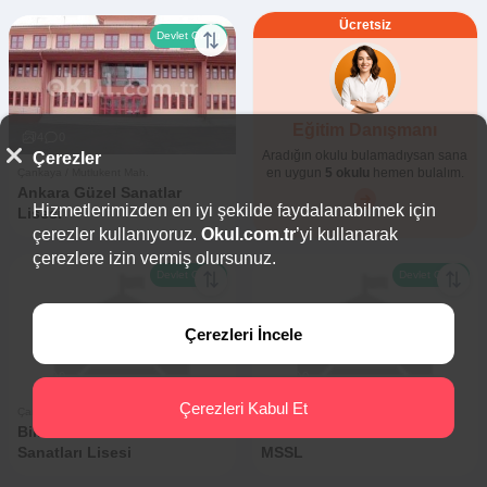
Ücretsiz
Devlet Okulu
Eğitim Danışmanı
4
0
Aradığın okulu bulamadıysan sana
Çerezler
en uygun
5 okulu
hemen bulalım.
Çankaya / Mutlukent Mah.
Ankara Güzel Sanatlar
Hizmetlerimizden en iyi şekilde faydalanabilmek için
Lisesi
çerezler kullanıyoruz.
Okul.com.tr
’yi kullanarak
çerezlere izin vermiş olursunuz.
Devlet Okulu
Devlet Okulu
Çerezleri İncele
0
0
0
0
Çerezleri Kabul Et
Çankaya / Üniversiteler Mah.
Yenimahalle / Emniyet Mah.
Bilkent Ün. Müzik Ve Sahne
H. Ün. Ankara Dev.Kon.
Sanatları Lisesi
MSSL