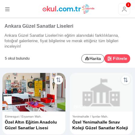
1
Ankara Güzel Sanatlar Liseleri
Ankara Güzel Sanatlar Liseleri'nin eğitim alanındaki farklılıklarına,
fotoğraf galerilerine, fiyat bilgilerine ve merak ettiğiniz tüm bilgileri
inceleyin!
Harita
Filtrele
5 okul bulundu
17
3
0
0
Etimesgut / Eryaman Mah.
Yenimahalle / Işınlar Mah.
Özel Altın Eğitim Anadolu
Özel Yenimahalle Sınav
Güzel Sanatlar Lisesi
Koleji Güzel Sanatlar Koleji