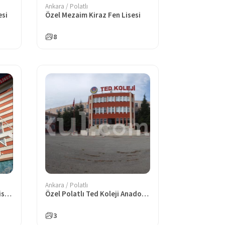
Ankara / Polatlı
esi
Özel Mezaim Kiraz Fen Lisesi
8
Ankara / Polatlı
Özel Nuriye Özgü Anadolu Lisesi
Özel Polatlı Ted Koleji Anadolu Lisesi
3