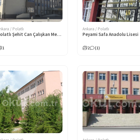
nkara / Polatlı
Ankara / Polatlı
Polatlı Şehit Can Çalışkan Mesleki ve Teknik Anadolu Lisesi
Peyami Safa Anadolu Lisesi
1
2
(1)