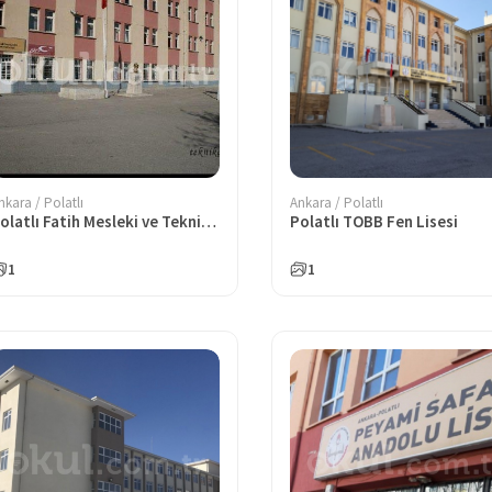
nkara / Polatlı
Ankara / Polatlı
Polatlı Fatih Mesleki ve Teknik Anadolu Lisesi
Polatlı TOBB Fen Lisesi
1
1