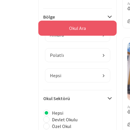
A
Ö
Bölge
Okul Ara
Ankara
Polatlı
Hepsi
Okul Sektörü
A
Hepsi
Devlet Okulu
Özel Okul