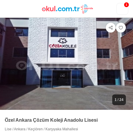
1
1
/ 24
Özel Ankara Çözüm Koleji Anadolu Lisesi
Lise
/
Ankara
/
Keçiören
/
Karşıyaka Mahallesi