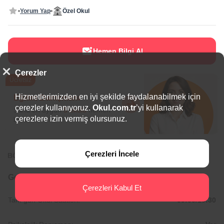
Yorum Yap
Özel Okul
Hemen Bilgi Al
Çerezler
Ücretsiz
Hizmetlerimizden en iyi şekilde faydalanabilmek için
Eğitim Danışmanı
çerezler kullanıyoruz.
Okul.com.tr
’yi kullanarak
Sana en uygun
5 okulu
hemen
çerezlere izin vermiş olursunuz.
bulalım.
Çerezleri İncele
BÖLGEDE ÖNE ÇIKAN OKULLAR
Genel Bilgiler
Çerezleri Kabul Et
Tam gün Okul Saatleri:
09:00/16:30