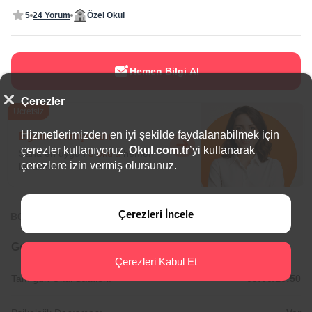
5
24 Yorum
Özel Okul
Hemen Bilgi Al
Çerezler
Ücretsiz
Hizmetlerimizden en iyi şekilde faydalanabilmek için
Eğitim Danışmanı
çerezler kullanıyoruz.
Okul.com.tr
’yi kullanarak
Sana en uygun
5 okulu
hemen
çerezlere izin vermiş olursunuz.
bulalım.
Çerezleri İncele
BÖLGEDE ÖNE ÇIKAN OKULLAR
Genel Bilgiler
Çerezleri Kabul Et
Tam gün Okul Saatleri:
09:00/16:50