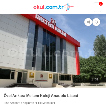
1
1
/ 39
Özel Ankara Meltem Koleji Anadolu Lisesi
Lise
/
Ankara
/
Keçiören
/
Etlik Mahallesi