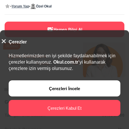
Yorum Yap
Özel Okul
Hemen Bilgi Al
Çerezler
Ücretsiz
Hizmetlerimizden en iyi şekilde faydalanabilmek için
Eğitim Danışmanı
çerezler kullanıyoruz.
Okul.com.tr
’yi kullanarak
Sana en uygun
5 okulu
hemen
çerezlere izin vermiş olursunuz.
bulalım.
Çerezleri İncele
BÖLGEDE ÖNE ÇIKAN OKULLAR
Genel Bilgiler
Çerezleri Kabul Et
Tam gün Okul Saatleri:
09:00/17:00