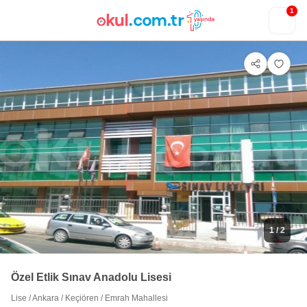
1
1
/ 2
Özel Etlik Sınav Anadolu Lisesi
Lise
/
Ankara
/
Keçiören
/
Emrah Mahallesi