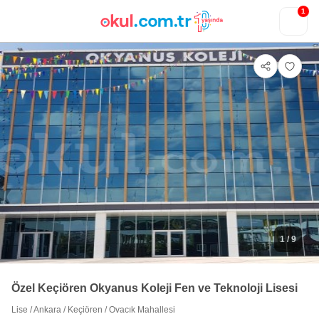
1
1
/ 9
Özel Keçiören Okyanus Koleji Fen ve Teknoloji Lisesi
Lise
/
Ankara
/
Keçiören
/
Ovacık Mahallesi