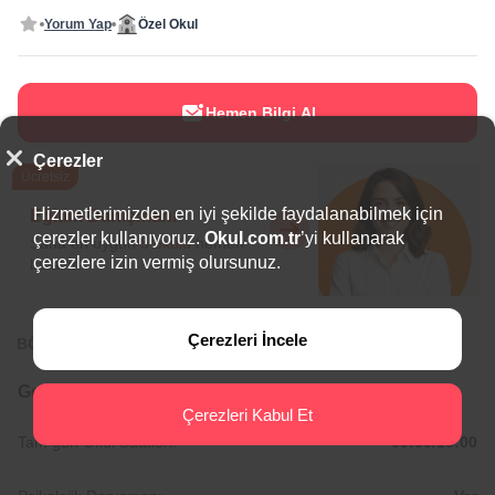
Yorum Yap
Özel Okul
Hemen Bilgi Al
Çerezler
Ücretsiz
Hizmetlerimizden en iyi şekilde faydalanabilmek için
Eğitim Danışmanı
çerezler kullanıyoruz.
Okul.com.tr
’yi kullanarak
Sana en uygun
5 okulu
hemen
çerezlere izin vermiş olursunuz.
bulalım.
Çerezleri İncele
BÖLGEDE ÖNE ÇIKAN OKULLAR
Genel Bilgiler
Çerezleri Kabul Et
Tam gün Okul Saatleri:
09:00/16:00