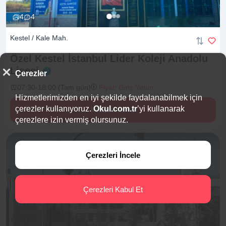
4
4
Kestel / Kale Mah.
Özel Kestel İstanbul Lider Koleji Anadolu
Lisesi
Çerezler
07:30-18:00 (Tam gün)
Fiyat: Giriş Yapın
Hizmetlerimizden en iyi şekilde faydalanabilmek için
çerezler kullanıyoruz.
Okul.com.tr
’yi kullanarak
İletişime Geç
çerezlere izin vermiş olursunuz.
Çerezleri İncele
Çerezleri Kabul Et