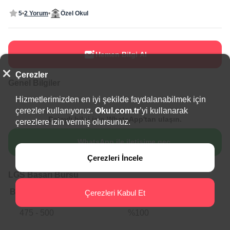
5
2 Yorum
Özel Okul
Hemen Bilgi Al
Çerezler
Genel Bilgiler
Hizmetlerimizden en iyi şekilde faydalanabilmek için
çerezler kullanıyoruz.
Okul.com.tr
’yi kullanarak
Detaylı bilgi için WhatsApp'tan ulaşın.
çerezlere izin vermiş olursunuz.
WhatsApp ile iletişime geç
Çerezleri İncele
LGS Başarı Bursu
Başarı Dilimi
Başarı Bursu
Çerezleri Kabul Et
475 - 500
%100