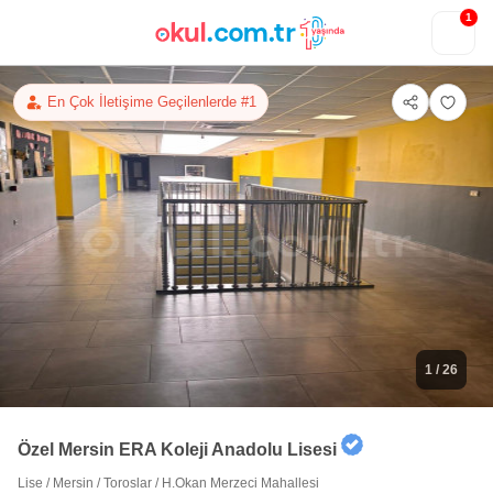
1
En Çok İletişime Geçilenlerde #1
1
/ 26
Özel Mersin ERA Koleji Anadolu Lisesi
Lise
/
Mersin
/
Toroslar
/
H.Okan Merzeci Mahallesi