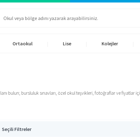
Ortaokul
Lise
Kolejler
|
|
|
 bulun; bursluluk sınavları, özel okul teşvikleri, fotoğraflar ve fiyatlar için
Seçili Filtreler