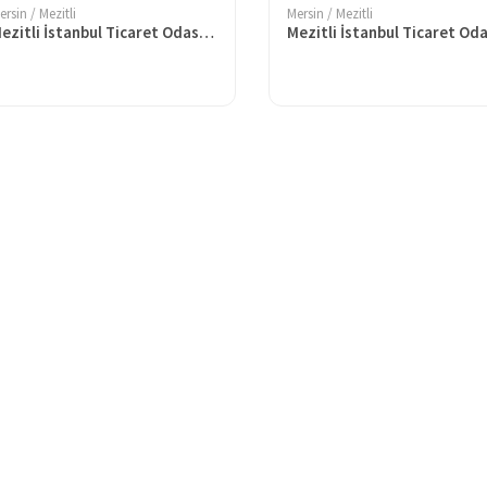
ersin / Mezitli
Mersin / Mezitli
Mezitli İstanbul Ticaret Odası Şehit Mehmet Güçlü Ortaokulu