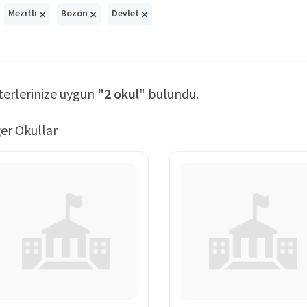
×
×
×
Mezitli
Bozön
Devlet
terlerinize uygun
"2 okul
" bulundu.
er Okullar