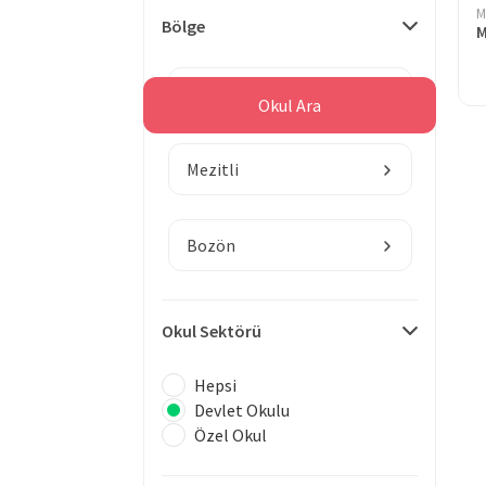
M
Bölge
Mersin
Okul Ara
Mezitli
Bozön
Okul Sektörü
Hepsi
Devlet Okulu
Özel Okul