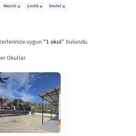
×
×
×
Mezitli
Çevlik
Devlet
terlerinize uygun
"1 okul
" bulundu.
er Okullar