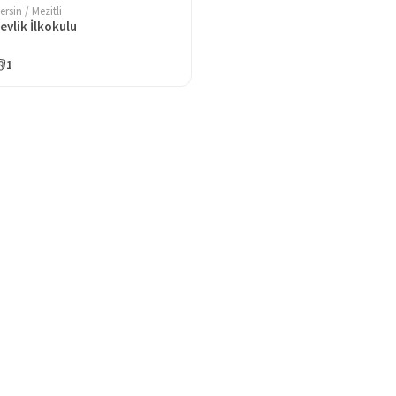
ersin / Mezitli
evlik İlkokulu
1