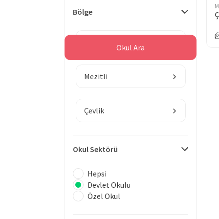
M
Bölge
Ç
Mersin
Okul Ara
Mezitli
Çevlik
Okul Sektörü
Hepsi
Devlet Okulu
Özel Okul