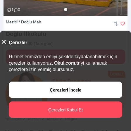
1
0
Mezitli / Doğlu Mah.
Doğlu
İlkokulu
Çerezler
09:00-17:00 (Tam gün)
Hizmetlerimizden en iyi şekilde faydalanabilmek için
Hemen İncele
çerezler kullanıyoruz.
Okul.com.tr
’yi kullanarak
çerezlere izin vermiş olursunuz.
Ücretsiz
Eğitim Danışmanı
Sana en uygun
5 okulu
Çerezleri İncele
hemen bulalım.
Çerezleri Kabul Et
Anasayfa
Mersin
Mezitli
Doğlu