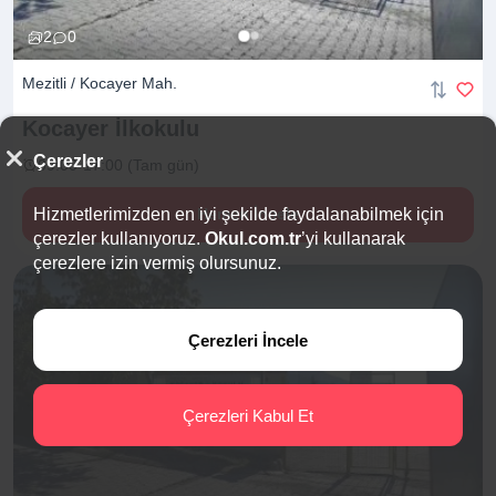
2
0
Mezitli / Kocayer Mah.
Kocayer
İlkokulu
Çerezler
09:00-17:00 (Tam gün)
Hizmetlerimizden en iyi şekilde faydalanabilmek için
Hemen İncele
çerezler kullanıyoruz.
Okul.com.tr
’yi kullanarak
çerezlere izin vermiş olursunuz.
Çerezleri İncele
Çerezleri Kabul Et