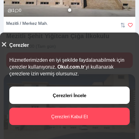
1
0
Mezitli / Merkez Mah.
Mezitli Şehit Yiğitcan Çiğa
İlkokulu
Çerezler
09:00-17:00 (Tam gün)
Hizmetlerimizden en iyi şekilde faydalanabilmek için
Hemen İncele
çerezler kullanıyoruz.
Okul.com.tr
’yi kullanarak
çerezlere izin vermiş olursunuz.
Çerezleri İncele
Çerezleri Kabul Et