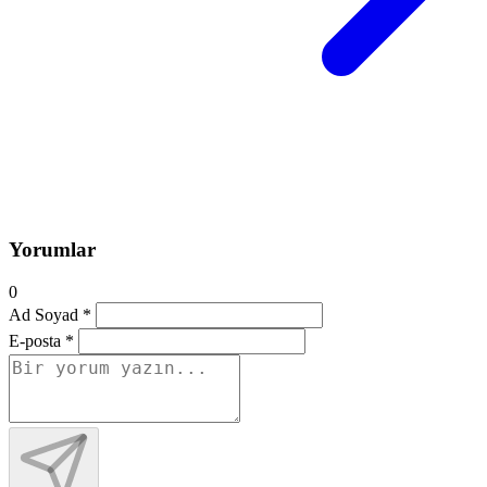
Yorumlar
0
Ad Soyad *
E-posta *