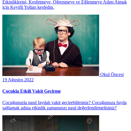
Etkinliklerini, Keşfetmeye, Öğrenmeye ve Eğlenmeye Adım Atmak
için Keyifli Yolları keşfedin.
Okul Öncesi
19 Ağustos 2022
Çocukla Etkili Vakit Geçirme
Çocuğunuzla nasıl faydalı vakit geçirebilirsiniz? Çocuğunuza fayda
sağlamak adına etkinlik zamanınızı nasıl değerlendirmelisiniz?