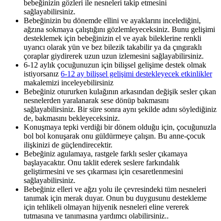
bebeğinizin gözleri ile nesneleri takip etmesini
sağlayabilirsiniz.
Bebeğinizin bu dönemde ellini ve ayaklarını incelediğini,
ağzına sokmaya çalıştığını gözlemleyeceksiniz. Bunu gelişimi
desteklemek için bebeğinizin el ve ayak bileklerine renkli
uyarıcı olarak yün ve bez bilezik takabilir ya da çıngıraklı
çoraplar giydirerek uzun uzun izlemesini sağlayabilirsiniz.
6-12 aylık çocuğunuzun için bilişsel gelişime destek olmak
istiyorsanız
6-12 ay bilişsel gelişimi destekleyecek etkinlikler
makalemizi inceleyebilirsiniz
Bebeğiniz otururken kulağının arkasından değişik sesler çıkan
nesnelerden yaralanarak sese dönüp bakmasını
sağlayabilirsiniz. Bir süre sonra aynı şekilde adını söylediğiniz
de, bakmasını bekleyeceksiniz.
Konuşmaya tepki verdiği bir dönem olduğu için, çocuğunuzla
bol bol konuşarak onu güldürmeye çalışın. Bu anne-çocuk
ilişkinizi de güçlendirecektir.
Bebeğiniz agulamaya, rastgele farklı sesler çıkamaya
başlayacaktır. Onu taklit ederek seslere farkındalık
geliştirmesini ve ses çıkarması için cesaretlenmesini
sağlayabilirsiniz.
Bebeğiniz elleri ve ağzı yolu ile çevresindeki tüm nesneleri
tanımak için merak duyar. Onun bu duygusunu destekleme
için tehlikeli olmayan hijyenik nesneleri eline vererek
tutmasına ve tanımasına yardımcı olabilirsiniz..