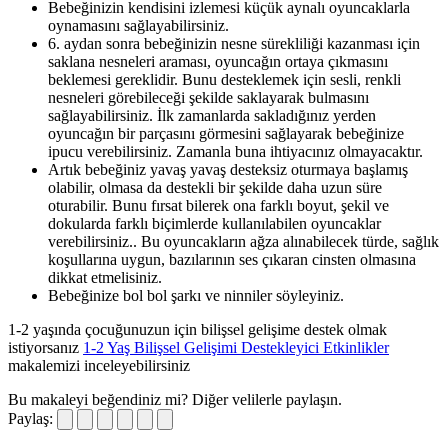
Bebeğinizin kendisini izlemesi küçük aynalı oyuncaklarla
oynamasını sağlayabilirsiniz.
6. aydan sonra bebeğinizin nesne sürekliliği kazanması için
saklana nesneleri araması, oyuncağın ortaya çıkmasını
beklemesi gereklidir. Bunu desteklemek için sesli, renkli
nesneleri görebileceği şekilde saklayarak bulmasını
sağlayabilirsiniz. İlk zamanlarda sakladığınız yerden
oyuncağın bir parçasını görmesini sağlayarak bebeğinize
ipucu verebilirsiniz. Zamanla buna ihtiyacınız olmayacaktır.
Artık bebeğiniz yavaş yavaş desteksiz oturmaya başlamış
olabilir, olmasa da destekli bir şekilde daha uzun süre
oturabilir. Bunu fırsat bilerek ona farklı boyut, şekil ve
dokularda farklı biçimlerde kullanılabilen oyuncaklar
verebilirsiniz.. Bu oyuncakların ağza alınabilecek türde, sağlık
koşullarına uygun, bazılarının ses çıkaran cinsten olmasına
dikkat etmelisiniz.
Bebeğinize bol bol şarkı ve ninniler söyleyiniz.
1-2 yaşında çocuğunuzun için bilişsel gelişime destek olmak
istiyorsanız
1-2 Yaş Bilişsel Gelişimi Destekleyici Etkinlikler
makalemizi inceleyebilirsiniz
Bu makaleyi beğendiniz mi?
Diğer velilerle paylaşın.
Paylaş: