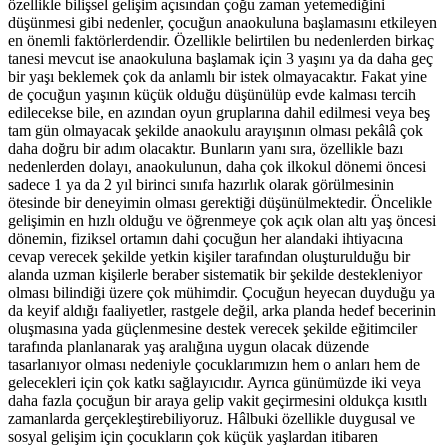
özellikle bilişsel gelişim açısından çoğu zaman yetemediğini
düşünmesi gibi nedenler, çocuğun anaokuluna başlamasını etkileyen
en önemli faktörlerdendir. Özellikle belirtilen bu nedenlerden birkaç
tanesi mevcut ise anaokuluna başlamak için 3 yaşını ya da daha geç
bir yaşı beklemek çok da anlamlı bir istek olmayacaktır. Fakat yine
de çocuğun yaşının küçük olduğu düşünülüp evde kalması tercih
edilecekse bile, en azından oyun gruplarına dahil edilmesi veya beş
tam gün olmayacak şekilde anaokulu arayışının olması pekâlâ çok
daha doğru bir adım olacaktır. Bunların yanı sıra, özellikle bazı
nedenlerden dolayı, anaokulunun, daha çok ilkokul dönemi öncesi
sadece 1 ya da 2 yıl birinci sınıfa hazırlık olarak görülmesinin
ötesinde bir deneyimin olması gerektiği düşünülmektedir. Öncelikle
gelişimin en hızlı olduğu ve öğrenmeye çok açık olan altı yaş öncesi
dönemin, fiziksel ortamın dahi çocuğun her alandaki ihtiyacına
cevap verecek şekilde yetkin kişiler tarafından oluşturulduğu bir
alanda uzman kişilerle beraber sistematik bir şekilde destekleniyor
olması bilindiği üzere çok mühimdir. Çocuğun heyecan duyduğu ya
da keyif aldığı faaliyetler, rastgele değil, arka planda hedef becerinin
oluşmasına yada güçlenmesine destek verecek şekilde eğitimciler
tarafında planlanarak yaş aralığına uygun olacak düzende
tasarlanıyor olması nedeniyle çocuklarımızın hem o anları hem de
gelecekleri için çok katkı sağlayıcıdır. Ayrıca günümüzde iki veya
daha fazla çocuğun bir araya gelip vakit geçirmesini oldukça kısıtlı
zamanlarda gerçekleştirebiliyoruz. Hâlbuki özellikle duygusal ve
sosyal gelişim için çocukların çok küçük yaşlardan itibaren