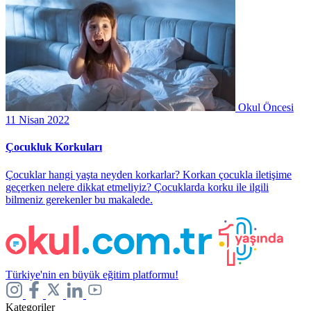
Okul Öncesi
11 Nisan 2022
Çocukluk Korkuları
Çocuklar hangi yaşta neyden korkarlar? Korkan çocukla iletişime
geçerken nelere dikkat etmeliyiz? Çocuklarda korku ile ilgili
bilmeniz gerekenler bu makalede.
Türkiye'nin en büyük eğitim platformu!
Kategoriler