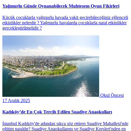
Yağmurlu Günde Oynanabilecek Muhteşem Oyun Fikirleri
Küçük çocuklarla yağmurlu havada vakit geçirebileceğiniz eğlenceli
etkinlikler nelerdir ? Yağmurlu havalarda çocuklarla nasıl etkinlikler
gerçekleştirilmelidir ?
Okul Öncesi
17 Aralık 2025
Kadıköy’de En Çok Tercih Edilen Suadiye Anaokulları
İstanbul Kadıköy'de adından sıkça söz ettiren Suadiye Mahallesi'nde
eğitim nasıldır? Suadiye Anaokullarını ve Suadiye Kreşleri'nden en