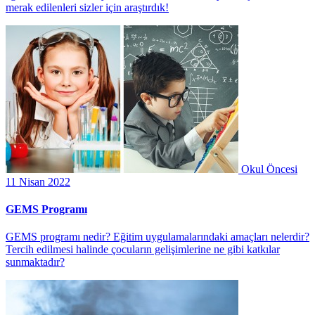
merak edilenleri sizler için araştırdık!
Okul Öncesi
11 Nisan 2022
GEMS Programı
GEMS programı nedir? Eğitim uygulamalarındaki amaçları nelerdir?
Tercih edilmesi halinde çocuların gelişimlerine ne gibi katkılar
sunmaktadır?