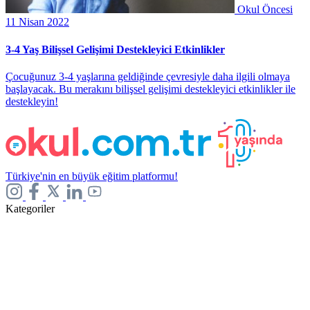
Okul Öncesi
11 Nisan 2022
3-4 Yaş Bilişsel Gelişimi Destekleyici Etkinlikler
Çocuğunuz 3-4 yaşlarına geldiğinde çevresiyle daha ilgili olmaya
başlayacak. Bu merakını bilişsel gelişimi destekleyici etkinlikler ile
destekleyin!
Türkiye'nin en büyük eğitim platformu!
Kategoriler