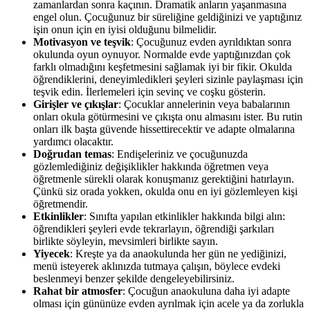
zamanlardan sonra kaçının. Dramatik anların yaşanmasına
engel olun. Çocuğunuz bir süreliğine geldiğinizi ve yaptığınız
işin onun için en iyisi olduğunu bilmelidir.
Motivasyon ve teşvik
: Çocuğunuz evden ayrıldıktan sonra
okulunda oyun oynuyor. Normalde evde yaptığınızdan çok
farklı olmadığını keşfetmesini sağlamak iyi bir fikir. Okulda
öğrendiklerini, deneyimledikleri şeyleri sizinle paylaşması için
teşvik edin. İlerlemeleri için sevinç ve coşku gösterin.
Girişler ve çıkışlar
: Çocuklar annelerinin veya babalarının
onları okula götürmesini ve çıkışta onu almasını ister. Bu rutin
onları ilk başta güvende hissettirecektir ve adapte olmalarına
yardımcı olacaktır.
Doğrudan temas
: Endişeleriniz ve çocuğunuzda
gözlemlediğiniz değişiklikler hakkında öğretmen veya
öğretmenle sürekli olarak konuşmanız gerektiğini hatırlayın.
Çünkü siz orada yokken, okulda onu en iyi gözlemleyen kişi
öğretmendir.
Etkinlikler
: Sınıfta yapılan etkinlikler hakkında bilgi alın:
öğrendikleri şeyleri evde tekrarlayın, öğrendiği şarkıları
birlikte söyleyin, mevsimleri birlikte sayın.
Yiyecek
: Kreşte ya da anaokulunda her gün ne yediğinizi,
menü isteyerek aklınızda tutmaya çalışın, böylece evdeki
beslenmeyi benzer şekilde dengeleyebilirsiniz.
Rahat bir atmosfer
: Çocuğun anaokuluna daha iyi adapte
olması için gününüze evden ayrılmak için acele ya da zorlukla