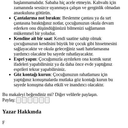
başlanmamalıdır. Sabaha hiç acele etmeyin. Kahvaltı için
zamanında sessizce uyanmaya çalışın ve gerginlik olmadan
anaokuluna götürün.
Çantalarına not bırakın
: Beslenme çantası ya da sırt
çantasına bıraktığınız notlar, çocuğunuzun okula devam
ederken onu düşündüğünüzü bilmenizi sağlamanın
mükemmel bir yoludur.
Kendine ait bir saat
: Kendi saatine sahip olmak
çocuğunuzun kendisini büyük bir çocuk gibi hissetmesini
sağlayacaktır ve okula geleceğiniz saati hatırlamasına
yardımcı olacaktır bu sayede rahatlayacaktır.
Espri yapın
: Çocuğunuzla ayrılırken ona komik surat
ifadeleri yapabilirsiniz ya da daha önce evde yaptığınız
esprileri tekrar yapabilirsiniz.
Göz kontağı kurun
: Çocuğunuzun rahatlaması için
yaptığınız konuşmalarda mutlaka göz kontağı kurun bu
sayede konuşma daha etkili ve inandırıcı olacaktır.
Bu makaleyi beğendiniz mi?
Diğer velilerle paylaşın.
Paylaş:
Yazar Hakkında
F