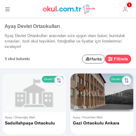
1
Ayaş Devlet Ortaokulları
Ayaş Devlet Ortaokulları arasından size uygun olanı bulun; bursluluk
sınavları, özel okul teşvikleri, fotoğraflar ve fiyatlar için listelerimizi
inceleyin!
Harita
Filtrele
5 okul bulundu
Devlet Okulu
Devlet Okulu
0
0
1
0
Ayaş / Ömeroğlu Mah.
Ayaş / Ferahfaki Mah.
Sadullahpaşa Ortaokulu
Gazi Ortaokulu Ankara