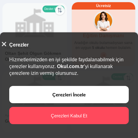
Ücretsiz
Devlet Okulu
Eğitim Danışmanı
0
0
Aradığın okulu bulamadıysan sana
Çerezler
en uygun
5 okulu
hemen bulalım.
Ayaş / Oltan Mah.
Oltan Şehit Olgun Gökmen
Ortaokulu
Hizmetlerimizden en iyi şekilde faydalanabilmek için
çerezler kullanıyoruz.
Okul.com.tr
’yi kullanarak
çerezlere izin vermiş olursunuz.
Devlet Okulu
Devlet Okulu
Çerezleri İncele
0
0
0
0
Çerezleri Kabul Et
Ayaş / Gençali Mah.
Ayaş / Dervişimam Mah.
Gençali Ortaokulu
Bünyamin Ortaokulu