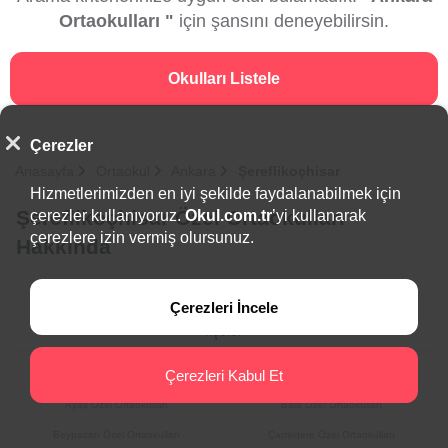
Ortaokulları "
için şansını deneyebilirsin.
Okulları Listele
Çerezler
Anasayfa
Ortaokul
Ankara
Şereflikoçhisar
Hizmetlerimizden en iyi şekilde faydalanabilmek için
Şereflikoçhisar Özel Ortaokulları
çerezler kullanıyoruz.
Okul.com.tr
’yi kullanarak
çerezlere izin vermiş olursunuz.
Hakkında
Çerezleri İncele
İlçeler
Çerezleri Kabul Et
Akyurt Özel Ortaokulları
Altındağ Özel Ortaokulları
Ayaş Özel Ortaokulları
Bala Özel Ortaokulları
Beypazarı Özel Ortaokulları
Çamlıdere Özel Ortaokulları