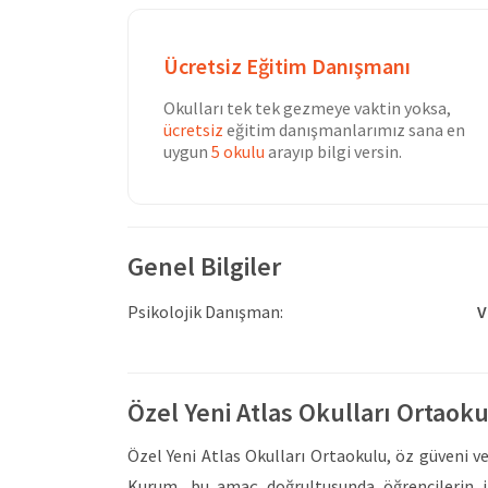
Ücretsiz Eğitim Danışmanı
Okulları tek tek gezmeye vaktin yoksa,
ücretsiz
eğitim danışmanlarımız sana en
uygun
5 okulu
arayıp bilgi versin.
Genel Bilgiler
Psikolojik Danışman:
V
Özel Yeni Atlas Okulları Ortaok
Özel Yeni Atlas Okulları Ortaokulu, öz güveni v
Kurum, bu amaç doğrultusunda öğrencilerin ilg