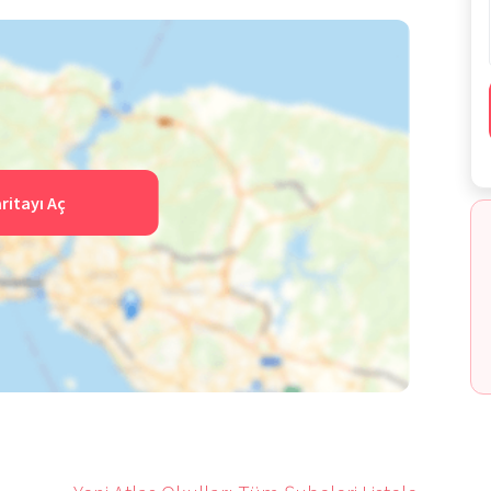
ritayı Aç