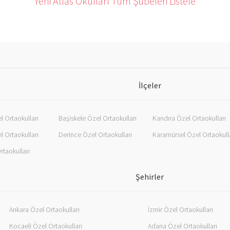
Yeni Atlas Okulları Tüm Şubeleri Listele
İlçeler
l Ortaokulları
Başiskele Özel Ortaokulları
Kandıra Özel Ortaokulları
l Ortaokulları
Derince Özel Ortaokulları
Karamürsel Özel Ortaokull
rtaokulları
Şehirler
Ankara Özel Ortaokulları
İzmir Özel Ortaokulları
Kocaeli Özel Ortaokulları
Adana Özel Ortaokulları