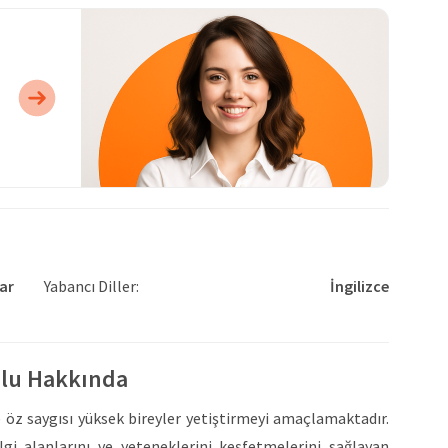
ar
Yabancı Diller:
İngilizce
ulu Hakkında
e öz saygısı yüksek bireyler yetiştirmeyi amaçlamaktadır.
i alanlarını ve yeteneklerini keşfetmelerini sağlayan