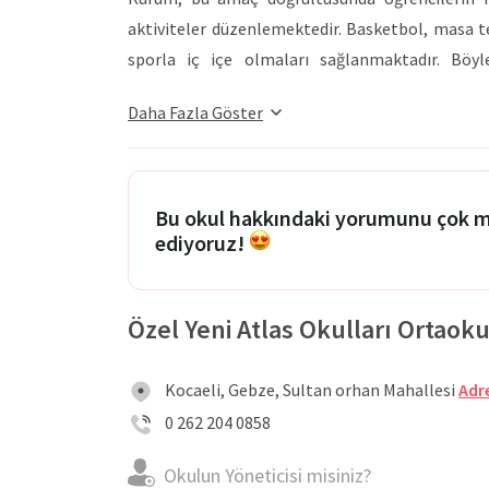
aktiviteler düzenlemektedir. Basketbol, masa ten
sporla iç içe olmaları sağlanmaktadır. Böyle
hayatlarının bir parçası haline getirmeleri h
Daha Fazla Göster
tiyatro, sinema, dekoratif sanatlar, el sanat
aktiviteler, öğrencilerin yaratıcılıklarını ve hay
Özel Yeni Atlas Okulları Ortaokulu, liseye giri
çeşitli çalışmalar gerçekleştirmektedir. Kuru
Bu okul hakkındaki yorumunu çok 
ediyoruz!
eksiği olmadan sınava hazırlanmalarını sağlamakt
akademik ilerlemelerini kayıt altına almaktadır.
hazırlama konularında rehberlik servisinden d
Özel Yeni Atlas Okulları Ortaokul
öğrencilere yönelik bilgilendirici ve motivasyo
Okulları Ortaokulu, bu çalışmalarla öğrenciler
Kocaeli, Gebze, Sultan orhan Mahallesi
Adre
amaçlamaktadır.
0 262 204 0858
Okulun Yöneticisi misiniz?