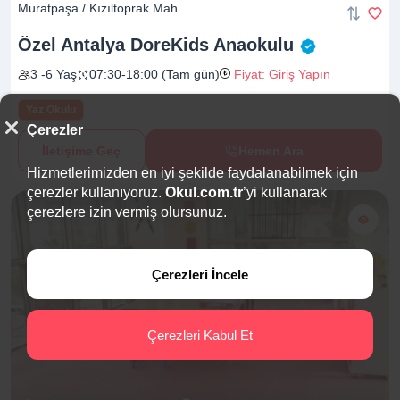
Muratpaşa / Kızıltoprak Mah.
Özel Antalya DoreKids
Anaokulu
3 -6 Yaş
07:30-18:00 (Tam gün)
Fiyat: Giriş Yapın
Yaz Okulu
Çerezler
İletişime Geç
Hemen Ara
Hizmetlerimizden en iyi şekilde faydalanabilmek için
çerezler kullanıyoruz.
Okul.com.tr
’yi kullanarak
çerezlere izin vermiş olursunuz.
Çerezleri İncele
Çerezleri Kabul Et