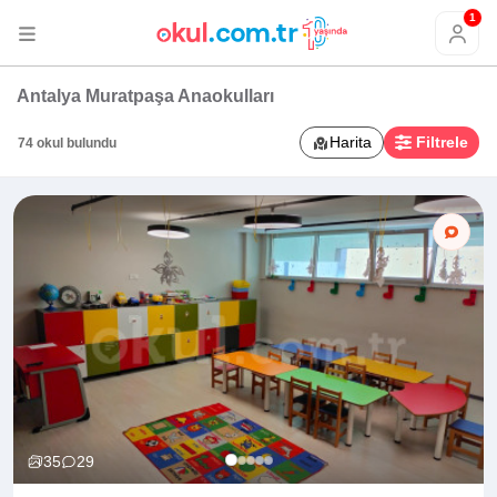
1
Antalya Muratpaşa Anaokulları
Harita
Filtrele
74 okul bulundu
35
29