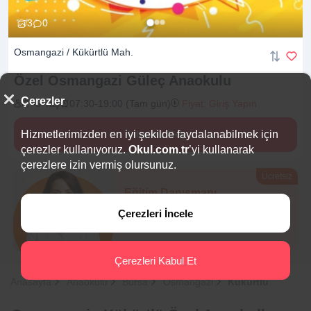
3
0
Osmangazi / Kükürtlü Mah.
Özel Osmangazi Güleç
Anaokulu
Çerezler
2 -6 Yaş
07:30-19:00 (Tam gün)
Fiyat: Giriş Yapın
Hizmetlerimizden en iyi şekilde faydalanabilmek için
İletişime Geç
çerezler kullanıyoruz.
Okul.com.tr
’yi kullanarak
çerezlere izin vermiş olursunuz.
Ücretsiz
Eğitim Danışmanı
Sana en uygun
5 okulu
Çerezleri İncele
hemen bulalım.
Çerezleri Kabul Et
Anasayfa
Anaokulu
Bursa
Osmangazi
Kükürtlü