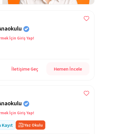
 Anaokulu
rmek İçin Giriş Yap!
İletişime Geç
Hemen İncele
 Anaokulu
rmek İçin Giriş Yap!
n Kayıt
Yaz Okulu