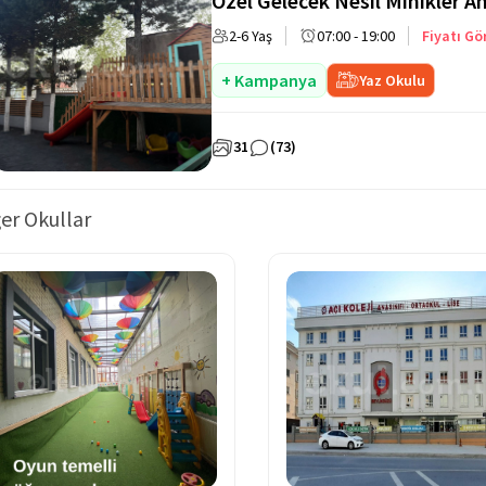
Özel Gelecek Nesil Minikler A
2-6 Yaş
07:00 - 19:00
Fiyatı Gö
+ Kampanya
Yaz Okulu
31
(73)
er Okullar