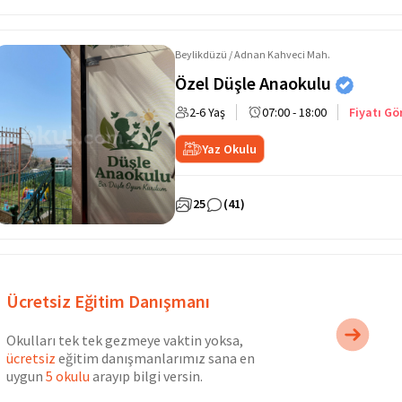
Beylikdüzü / Adnan Kahveci Mah.
Özel Düşle Anaokulu
2-6 Yaş
07:00 - 18:00
Fiyatı Gö
Yaz Okulu
25
(41)
Ücretsiz Eğitim Danışmanı
Okulları tek tek gezmeye vaktin yoksa,
ücretsiz
eğitim danışmanlarımız sana en
uygun
5 okulu
arayıp bilgi versin.