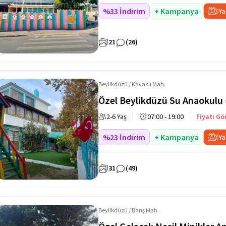
%33 İndirim
+ Kampanya
Ya
21
(26)
Beylikdüzü / Kavaklı Mah.
Özel Beylikdüzü Su Anaokulu
2-6 Yaş
07:00 - 19:00
Fiyatı Gö
%23 İndirim
+ Kampanya
Ya
31
(49)
Beylikdüzü / Barış Mah.