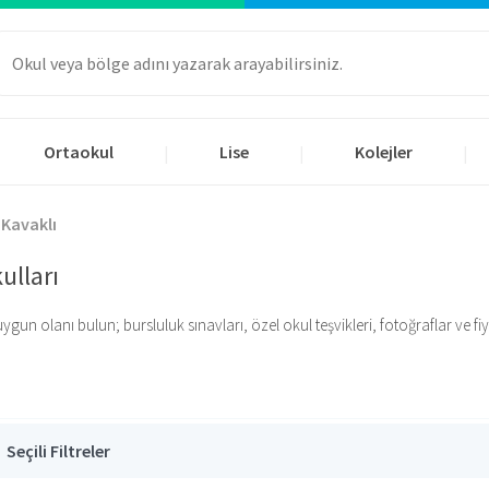
Ortaokul
Lise
Kolejler
|
|
|
Kavaklı
ulları
n olanı bulun; bursluluk sınavları, özel okul teşvikleri, fotoğraflar ve fiyatl
Seçili Filtreler