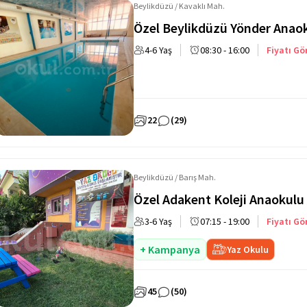
Beylikdüzü / Kavaklı Mah.
Özel Beylikdüzü Yönder Anao
4-6 Yaş
08:30 - 16:00
Fiyatı Gö
22
(29)
Beylikdüzü / Barış Mah.
Özel Adakent Koleji Anaokulu
3-6 Yaş
07:15 - 19:00
Fiyatı Gö
+ Kampanya
Yaz Okulu
45
(50)