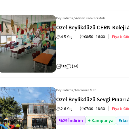
Beylikdüzü / Adnan Kahveci Mah.
Özel Beylikdüzü CERN Koleji
4-5 Yaş
08:50 - 16:00
Fiyatı Gö
32
(14)
Beylikdüzü / Marmara Mah.
Özel Beylikdüzü Sevgi Pınarı
2-6 Yaş
07:30 - 18:30
Fiyatı Gö
%29 İndirim
+ Kampanya
Erke