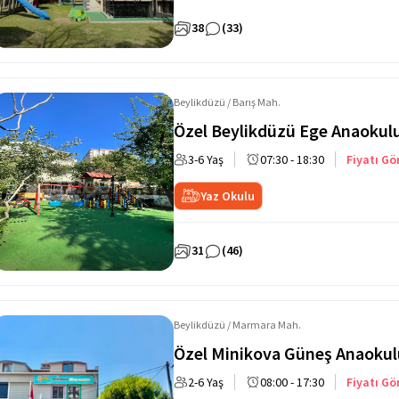
38
(33)
Beylikdüzü / Barış Mah.
Özel Beylikdüzü Ege Anaokul
3-6 Yaş
07:30 - 18:30
Fiyatı Gö
Yaz Okulu
31
(46)
Beylikdüzü / Marmara Mah.
Özel Minikova Güneş Anaokul
2-6 Yaş
08:00 - 17:30
Fiyatı Gö