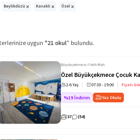
×
×
×
Beylikdüzü
Kavaklı
Özel
terlerinize uygun
"21 okul
" bulundu.
Büyükçekmece / Fatih Mah.
Özel Büyükçekmece Çocuk Ka
2-6 Yaş
07:30 - 19:00
Fiyatı Gö
%19 İndirim
Yaz Okulu
37
(54)