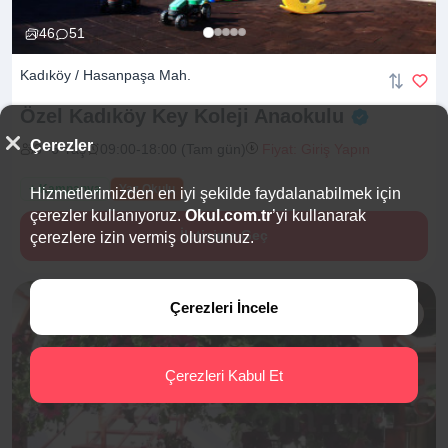
46
51
Kadıköy / Hasanpaşa Mah.
Özel Kadıköy Key Koleji
Anaokulu
Çerezler
3 -6 Yaş
09:00-18:00 (Tam gün)
Fiyat: Giriş Yapın
+ Kampanya
Yaz Okulu
Hizmetlerimizden en iyi şekilde faydalanabilmek için
çerezler kullanıyoruz.
Okul.com.tr
’yi kullanarak
İletişime Geç
çerezlere izin vermiş olursunuz.
Çerezleri İncele
Çerezleri Kabul Et