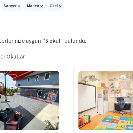
×
×
×
Sarıyer
Maden
Özel
terlerinize uygun
"5 okul
" bulundu.
er Okullar