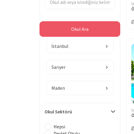
İ
Ö
Bölge
Okul Ara
İstanbul
Sarıyer
Maden
İ
Okul Sektörü
Ö
Hepsi
Devlet Okulu