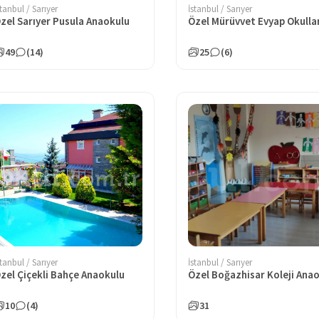
stanbul / Sarıyer
İstanbul / Sarıyer
zel Sarıyer Pusula Anaokulu
49
(14)
25
(6)
stanbul / Sarıyer
İstanbul / Sarıyer
zel Çiçekli Bahçe Anaokulu
10
(4)
31