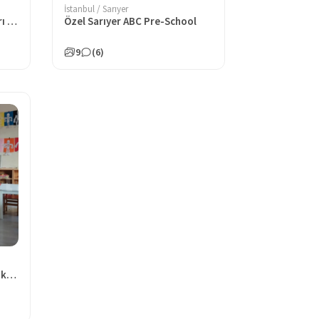
İstanbul / Sarıyer
Özel Mürüvvet Evyap Okulları Anaokulu
Özel Sarıyer ABC Pre-School
9
(6)
Özel Boğazhisar Koleji Anaokulu