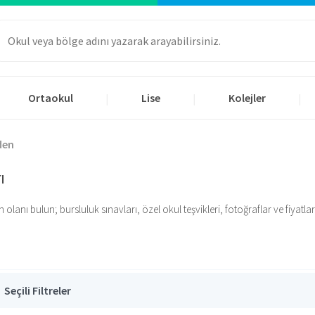
Ortaokul
Lise
Kolejler
|
|
|
den
ı
nı bulun; bursluluk sınavları, özel okul teşvikleri, fotoğraflar ve fiyatlar iç
Seçili Filtreler