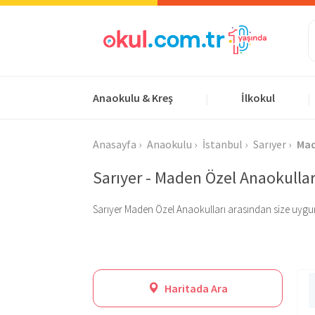
Anaokulu & Kreş
İlkokul
|
|
Anasayfa
Anaokulu
İstanbul
Sarıyer
Ma
Sarıyer - Maden Özel Anaokullar
Sarıyer Maden Özel Anaokulları arasından size uygun ola
Haritada Ara