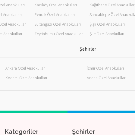
el Anaokulları
Kadıköy Özel Anaokulları
Kağıthane Özel Anaokullar
l Anaokulları
Pendik Özel Anaokulları
Sancaktepe Özel Anaokulla
Özel Anaokulları
Sultangazi Özel Anaokulları
Şişli Özel Anaokulları
l Anaokulları
Zeytinburnu Özel Anaokulları
Şile Özel Anaokulları
Şehirler
Ankara Özel Anaokulları
İzmir Özel Anaokulları
Kocaeli Özel Anaokulları
Adana Özel Anaokulları
Kategoriler
Şehirler