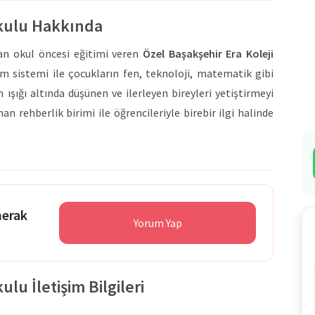
okulu Hakkında
lan okul öncesi eğitimi veren
Özel Başakşehir Era Koleji
im sistemi ile çocukların fen, teknoloji, matematik gibi
ışığı altında düşünen ve ilerleyen bireyleri yetiştirmeyi
n rehberlik birimi ile öğrencileriyle birebir ilgi halinde
şiflerle dolu bir eğitim hayatı sunmaktadır.
itim öğretim sürecinde birçok fiziksel imkanla birlikte
ulunan yemekhane hizmetleriyle çocuklara sağlıklı besin
yesi, müzik odası, akıllı tahta alanlarıyla çocuklara
retilmektedir. Ayrıca ilgili alanlarda çocukların bilgileri
merak
Yorum Yap
kulu çağındaki çocuklar için fiziksel gelişimlerin önemi
yun alanı ve bahçe imkanları sunan kurum, bu alanlarda
ekleştirmektedir.
lu İletişim Bilgileri
 kalıplarından çıkartmak, onların aldığı bilgileri sadece
 işlemeleri adına
Özel Başakşehir Era Koleji Anaokulu,
21.