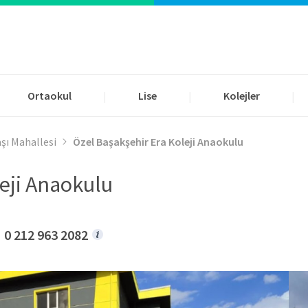
Ortaokul
Lise
Kolejler
|
|
|
şı Mahallesi
Özel Başakşehir Era Koleji Anaokulu
eji Anaokulu
0 212 963 2082