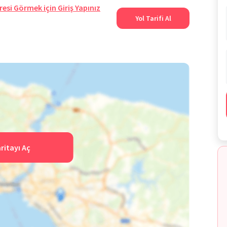
resi Görmek için Giriş Yapınız
aktadır. Bu çağın kaçınılmaz bir gerçeği olan robotik
Yol Tarifi Al
rine veren kurum, bu bağlamda onları bugüne ve yarına
ncilerini teknolojiyi kullanmalarını konusunda teşvik
 tümünde çocukların gelişimini bir bütün olarak ele alan
erekliliklerine uygun eğitim anlayışı benimsemektedir.
potansiyeline uygun eğitim veren kurum, onları sevgiyle,
ktadır.
ritayı Aç