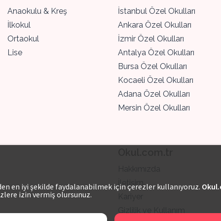
Anaokulu & Kreş
İstanbul Özel Okulları
İlkokul
Ankara Özel Okulları
Ortaokul
İzmir Özel Okulları
Lise
Antalya Özel Okulları
Bursa Özel Okulları
Kocaeli Özel Okulları
Adana Özel Okulları
Mersin Özel Okulları
Okul.com.tr
Hakkımızda
İletişim
n en iyi şekilde faydalanabilmek için çerezler kullanıyoruz.
Okul.
zlere izin vermiş olursunuz.
Kariyer
Gizlilik ve Kullanım