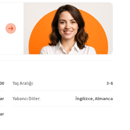
00
Yaş Aralığı:
3-6
ar
Yabancı Diller:
İngilizce,
Almanca
ar