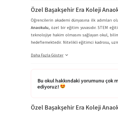
Özel Başakşehir Era Koleji Ana
Öğrencilerin akademi dünyasına ilk adımları o
Anaokulu,
özel bir eğitim yuvasıdır. STEM eğit
teknolojiye hakim olmasını sağlayan okul, bilim 
hedeflemektedir. Nitelikli eğitimci kadrosu, uzma
eğitim yürüten kurum, onlara sıcak, güvenli ve ke
Daha Fazla Göster
Özel Başakşehir Era Koleji Anaokulu,
sunduğu eğ
çocuklara destek olmaktadır. Okul bünyesinde b
imkanı sağlamaktadır. Laboratuvar, sanat atöl
eğitimde soyut kavramlar daha etkin bir şekilde öğ
Bu okul hakkındaki yorumunu çok 
ediyoruz!
uygulayarak öğrenme imkanı bulunmaktadır. Anao
göz önünde bulundurarak kapalı spor salonu, o
basketbol, futbol, voleybol gibi faaliyetler gerç
Özel Başakşehir Era Koleji Anaoku
Anaokulu dönemindeki çocukları geleneksel eğitim
akıllarında tutmayı değil, öğrendikleri bilgileri