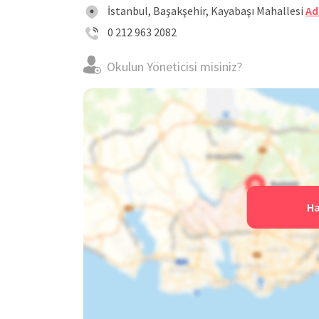
İstanbul, Başakşehir, Kayabaşı Mahallesi
Ad
yüzyıla uygun teknolojiyi çocuklara kazandırm
0 212 963 2082
kodlama eğitimlerini, erken yaştaki öğrencile
hazırlayarak, etkin ve aktif bir şekilde öğre
Okulun Yöneticisi misiniz?
etmektedir.
Akademik, sosyal, duygusal, fiziksel alanların
Özel Başakşehir Era Koleji Anaokulu,
dönemin g
Her öğrencisinin keşfetme, öğrenme ve gelişme 
bilinçli bir şekilde büyüterek geleceğe hazırlama
Ha