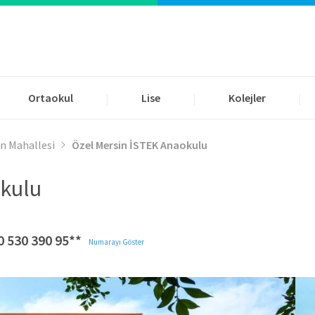
Ortaokul
Lise
Kolejler
|
|
|
n Mahallesi
Özel Mersin İSTEK Anaokulu
okulu
0 530 390 95**
Numarayı Göster