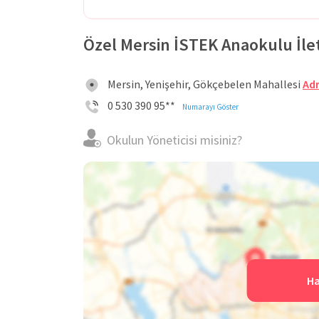
Özel Mersin İSTEK Anaokulu İleti
Mersin, Yenişehir, Gökçebelen Mahallesi
Adr
0 530 390 95**
Numarayı Göster
Okulun Yöneticisi misiniz?
Ha