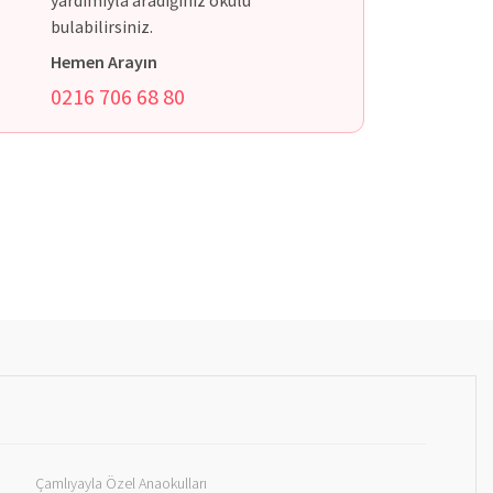
yardımıyla aradığınız okulu
bulabilirsiniz.
Hemen Arayın
0216 706 68 80
Çamlıyayla Özel Anaokulları