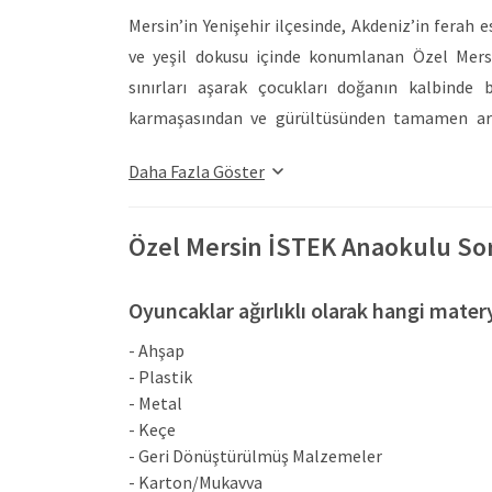
Mersin’in Yenişehir ilçesinde, Akdeniz’in ferah 
ve yeşil dokusu içinde konumlanan Özel Mersi
sınırları aşarak çocukları doğanın kalbinde 
karmaşasından ve gürültüsünden tamamen arınd
lokasyon, velilere büyük bir konfor ve benzersiz
Daha Fazla Göster
bağlantısı sayesinde ebeveynlerin ulaşım ruti
sunduğu temiz hava ve çevre avantajını minikle
eşsiz bir eğitim zeminine dönüştürmektedir. Oku
Özel Mersin İSTEK Anaokulu So
ihtiyaçlarına özel olarak, İSTEK Vakfı’nın kö
geleneksel kalıpların ötesinde eğlenceli bir keş
Oyuncaklar ağırlıklı olarak hangi mater
çocukların dokunarak, hissederek ve yaşayarak
- Ahşap
sanatsal denemelerini gerçekleştirdikleri estetik
- Plastik
etkinlik alanları yer almaktadır. Bunların yanı
- Metal
kurgulanmış geniş ve ferah sınıflar, yumuşak z
- Keçe
temelini atan masal köşeleri gün boyu aktif olar
- Geri Dönüştürülmüş Malzemeler
- Karton/Mukavva
alanına dönüştüren Özel Mersin İSTEK Anaokulu,