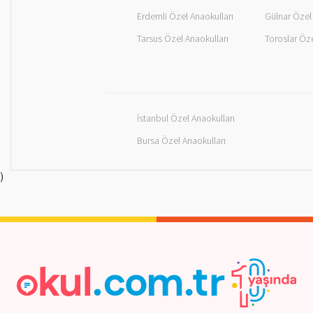
Erdemli Özel Anaokulları
Gülnar Özel 
Tarsus Özel Anaokulları
Toroslar Öze
İstanbul Özel Anaokulları
Bursa Özel Anaokulları
)