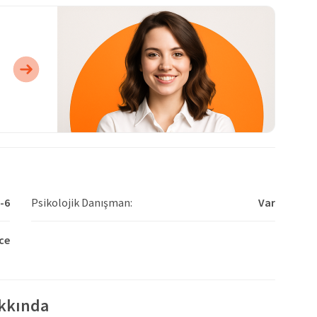
-6
Psikolojik Danışman:
Var
zce
akkında